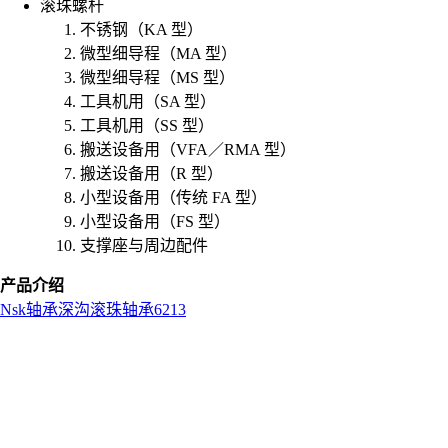
滚珠螺杆
不锈钢（KA 型）
微型细导程（MA 型）
微型细导程（MS 型）
工具机用（SA 型）
工具机用（SS 型）
搬送设备用（VFA／RMA 型）
搬送设备用（R 型）
小型设备用（传统 FA 型）
小型设备用（FS 型）
支撑座与周边配件
产品介绍
Nsk
轴承
深沟滚珠轴承
6213
L
o
a
d
i
n