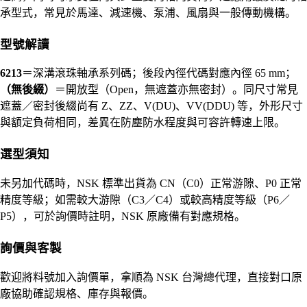
承型式，常見於馬達、減速機、泵浦、風扇與一般傳動機構。
型號解讀
6213
＝深溝滾珠軸承系列碼；後段內徑代碼對應內徑 65 mm；
（無後綴）
＝開放型（Open，無遮蓋亦無密封）。同尺寸常見
遮蓋／密封後綴尚有 Z、ZZ、V(DU)、VV(DDU) 等，外形尺寸
與額定負荷相同，差異在防塵防水程度與可容許轉速上限。
選型須知
未另加代碼時，NSK 標準出貨為 CN（C0）正常游隙、P0 正常
精度等級；如需較大游隙（C3／C4）或較高精度等級（P6／
P5），可於詢價時註明，NSK 原廠備有對應規格。
詢價與客製
歡迎將料號加入詢價單，拿順為 NSK 台灣總代理，直接對口原
廠協助確認規格、庫存與報價。