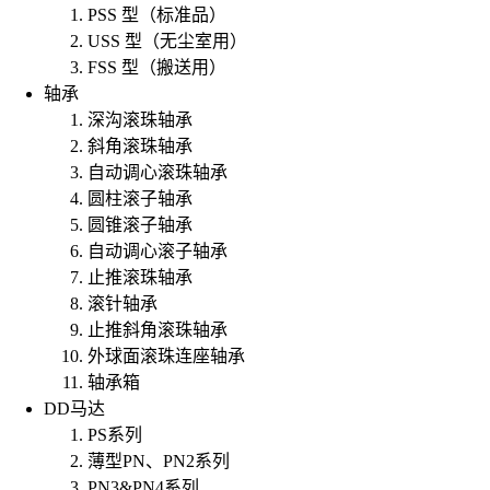
PSS 型（标准品）
USS 型（无尘室用）
FSS 型（搬送用）
轴承
深沟滚珠轴承
斜角滚珠轴承
自动调心滚珠轴承
圆柱滚子轴承
圆锥滚子轴承
自动调心滚子轴承
止推滚珠轴承
滚针轴承
止推斜角滚珠轴承
外球面滚珠连座轴承
轴承箱
DD马达
PS系列
薄型PN、PN2系列
PN3&PN4系列