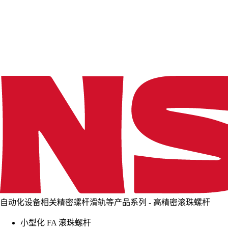
d
i
n
g
.
.
.
自动化设备相关精密螺杆滑轨等产品系列 - 高精密滚珠螺杆
小型化 FA 滚珠螺杆