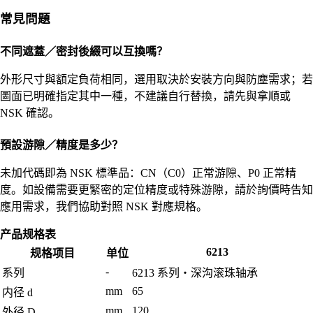
常見問題
不同遮蓋／密封後綴可以互換嗎？
外形尺寸與額定負荷相同，選用取決於安裝方向與防塵需求；若
圖面已明確指定其中一種，不建議自行替換，請先與拿順或
NSK 確認。
預設游隙／精度是多少？
未加代碼即為 NSK 標準品：CN（C0）正常游隙、P0 正常精
度。如設備需要更緊密的定位精度或特殊游隙，請於詢價時告知
應用需求，我們協助對照 NSK 對應規格。
产品规格表
6213
规格项目
单位
-
系列
6213 系列・深沟滚珠轴承
mm
65
内径 d
mm
120
外径 D