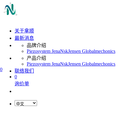
关于拿顺
最新消息
品牌介绍
Piezosystem Jena
Nsk
Jensen Global
mechonics
产品介绍
Piezosystem Jena
Nsk
Jensen Global
mechonics
0
联络我们
0
询价单
L
o
a