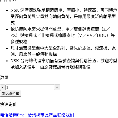
NSK 深溝滾珠軸承構造簡單、摩擦小、轉速高，可同時承
受徑向負荷與少量雙向軸向負荷，是應用最廣泛的軸承型
式
依防塵防水需求提供開放型、單／雙側鋼板遮蓋（Z／
ZZ）與接觸式／非接觸式橡膠密封（V／VV／DDU）等
多種規格
尺寸涵蓋微型至中大型全系列，常見於馬達、減速機、泵
浦、風扇與一般傳動機構
NSK 台灣總代理拿順備有型號查詢與代購管道，歡迎將型
號加入詢價單，由原廠確認現行規格與報價
数量
-
+
加入询价单
快速询价
电话洽询
Email 洽询
携带此产品联络我们