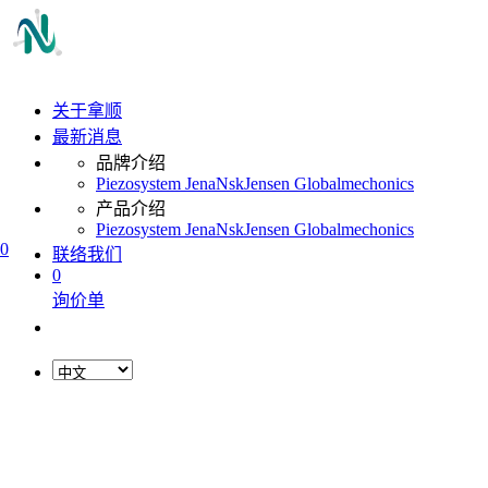
关于拿顺
最新消息
品牌介绍
Piezosystem Jena
Nsk
Jensen Global
mechonics
产品介绍
Piezosystem Jena
Nsk
Jensen Global
mechonics
0
联络我们
0
询价单
L
o
a