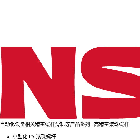
d
i
n
g
.
.
.
自动化设备相关精密螺杆滑轨等产品系列 - 高精密滚珠螺杆
小型化 FA 滚珠螺杆