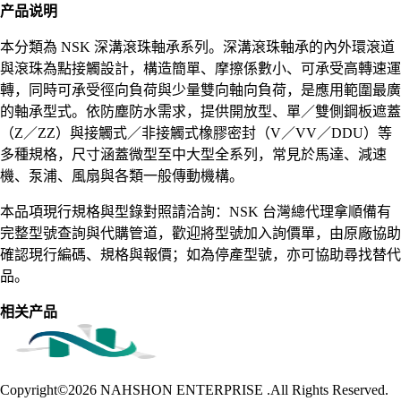
产品说明
本分類為 NSK 深溝滾珠軸承系列。深溝滾珠軸承的內外環滾道
與滾珠為點接觸設計，構造簡單、摩擦係數小、可承受高轉速運
轉，同時可承受徑向負荷與少量雙向軸向負荷，是應用範圍最廣
的軸承型式。依防塵防水需求，提供開放型、單／雙側鋼板遮蓋
（Z／ZZ）與接觸式／非接觸式橡膠密封（V／VV／DDU）等
多種規格，尺寸涵蓋微型至中大型全系列，常見於馬達、減速
機、泵浦、風扇與各類一般傳動機構。
本品項現行規格與型錄對照請洽詢：NSK 台灣總代理拿順備有
完整型號查詢與代購管道，歡迎將型號加入詢價單，由原廠協助
確認現行編碼、規格與報價；如為停產型號，亦可協助尋找替代
品。
相关产品
Copyright©2026
NAHSHON ENTERPRISE .All Rights Reserved.