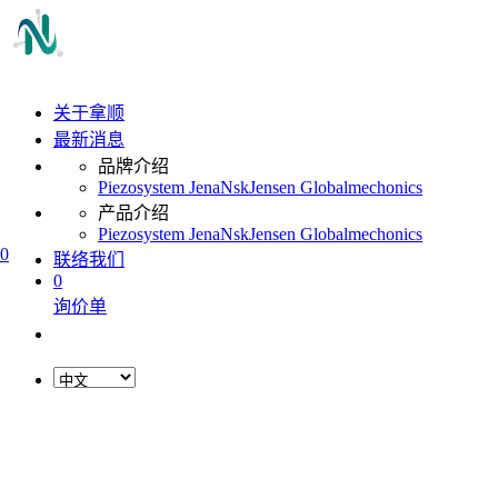
关于拿顺
最新消息
品牌介绍
Piezosystem Jena
Nsk
Jensen Global
mechonics
产品介绍
Piezosystem Jena
Nsk
Jensen Global
mechonics
0
联络我们
0
询价单
L
o
a