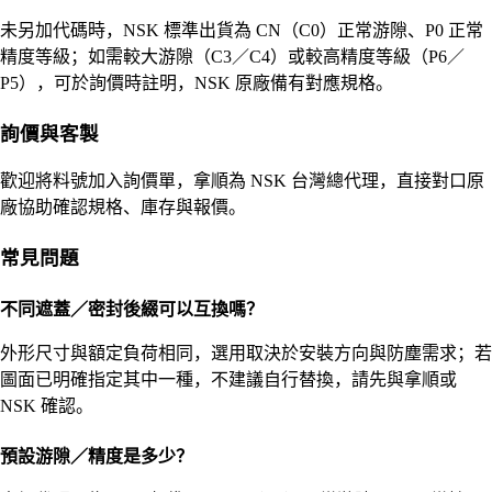
未另加代碼時，NSK 標準出貨為 CN（C0）正常游隙、P0 正常
精度等級；如需較大游隙（C3／C4）或較高精度等級（P6／
P5），可於詢價時註明，NSK 原廠備有對應規格。
詢價與客製
歡迎將料號加入詢價單，拿順為 NSK 台灣總代理，直接對口原
廠協助確認規格、庫存與報價。
常見問題
不同遮蓋／密封後綴可以互換嗎？
外形尺寸與額定負荷相同，選用取決於安裝方向與防塵需求；若
圖面已明確指定其中一種，不建議自行替換，請先與拿順或
NSK 確認。
預設游隙／精度是多少？