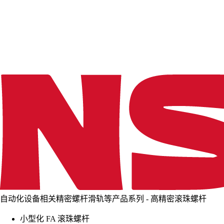
d
i
n
g
.
.
.
自动化设备相关精密螺杆滑轨等产品系列 - 高精密滚珠螺杆
小型化 FA 滚珠螺杆