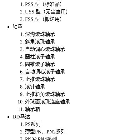
PSS 型（标准品）
USS 型（无尘室用）
FSS 型（搬送用）
轴承
深沟滚珠轴承
斜角滚珠轴承
自动调心滚珠轴承
圆柱滚子轴承
圆锥滚子轴承
自动调心滚子轴承
止推滚珠轴承
滚针轴承
止推斜角滚珠轴承
外球面滚珠连座轴承
轴承箱
DD马达
PS系列
薄型PN、PN2系列
PN3&PN4系列