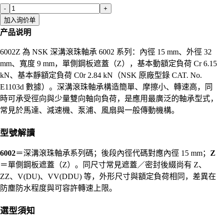
-
+
加入询价单
产品说明
6002Z 為 NSK 深溝滾珠軸承 6002 系列：內徑 15 mm、外徑 32
mm、寬度 9 mm，單側鋼板遮蓋（Z），基本動額定負荷 Cr 6.15
kN、基本靜額定負荷 C0r 2.84 kN（NSK 原廠型錄 CAT. No.
E1103d 數據）。深溝滾珠軸承構造簡單、摩擦小、轉速高，同
時可承受徑向與少量雙向軸向負荷，是應用最廣泛的軸承型式，
常見於馬達、減速機、泵浦、風扇與一般傳動機構。
型號解讀
6002
＝深溝滾珠軸承系列碼；後段內徑代碼對應內徑 15 mm；
Z
＝單側鋼板遮蓋（Z）。同尺寸常見遮蓋／密封後綴尚有 Z、
ZZ、V(DU)、VV(DDU) 等，外形尺寸與額定負荷相同，差異在
防塵防水程度與可容許轉速上限。
選型須知