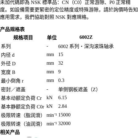
未加代碼即為 NSK 標準品：CN（C0）正常游隙、P0 正常精
度。如設備需要更緊密的定位精度或特殊游隙，請於詢價時告知
應用需求，我們協助對照 NSK 對應規格。
产品规格表
6002Z
规格项目
单位
-
系列
6002 系列・深沟滚珠轴承
mm
15
内径 d
mm
32
外径 D
mm
9
宽度 B
mm
0.3
最小倒角 r
-
密封／遮盖
单侧钢板遮盖（Z）
kN
6.15
基本动额定负荷 Cr
kN
2.84
基本静额定负荷 C0r
15000
min⁻¹
极限转速（脂润滑）
32000
min⁻¹
极限转速（油润滑）
相关产品