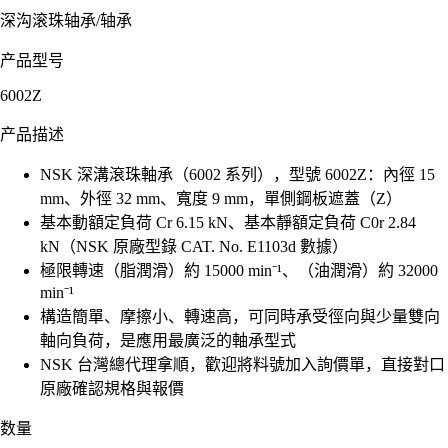
深沟滚珠轴承
/
轴承
产品型号
6002Z
产品描述
NSK 深溝滾珠軸承（6002 系列），型號 6002Z：內徑 15
mm、外徑 32 mm、寬度 9 mm，單側鋼板遮蓋（Z）
基本動額定負荷 Cr 6.15 kN、基本靜額定負荷 C0r 2.84
kN（NSK 原廠型錄 CAT. No. E1103d 數據）
極限轉速（脂潤滑）約 15000 min⁻¹、（油潤滑）約 32000
min⁻¹
構造簡單、摩擦小、轉速高，可同時承受徑向與少量雙向
軸向負荷，是應用最廣泛的軸承型式
NSK 台灣總代理拿順，歡迎將料號加入詢價單，直接對口
原廠確認規格與報價
数量