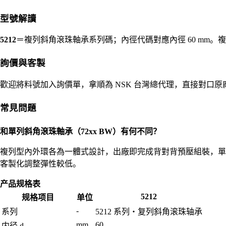
型號解讀
5212
＝複列斜角滾珠軸承系列碼；內徑代碼對應內徑 60 mm。
詢價與客製
歡迎將料號加入詢價單，拿順為 NSK 台灣總代理，直接對口
常見問題
和單列斜角滾珠軸承（72xx BW）有何不同？
複列型內外環各為一體式設計，出廠即完成背對背預壓組裝，單
客製化調整彈性較低。
产品规格表
5212
规格项目
单位
-
系列
5212 系列・复列斜角滚珠轴承
mm
60
内径 d