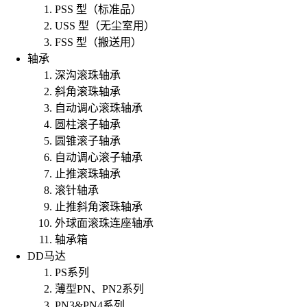
PSS 型（标准品）
USS 型（无尘室用）
FSS 型（搬送用）
轴承
深沟滚珠轴承
斜角滚珠轴承
自动调心滚珠轴承
圆柱滚子轴承
圆锥滚子轴承
自动调心滚子轴承
止推滚珠轴承
滚针轴承
止推斜角滚珠轴承
外球面滚珠连座轴承
轴承箱
DD马达
PS系列
薄型PN、PN2系列
PN3&PN4系列