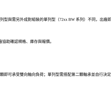
複列型與需另外成對組裝的單列型（72xx BW 系列）不同，出
原廠協助確認規格、庫存與報價。
顆即可承受雙向軸向負荷；單列型需搭配第二顆軸承並自行決定排