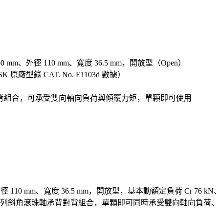
 mm、外徑 110 mm、寬度 36.5 mm，開放型（Open）
 原廠型錄 CAT. No. E1103d 數據）
背組合，可承受雙向軸向負荷與傾覆力矩，單顆即可使用
110 mm、寬度 36.5 mm，開放型，基本動額定負荷 Cr 76 kN、基本
列斜角滾珠軸承背對背組合，單顆即可同時承受雙向軸向負荷、