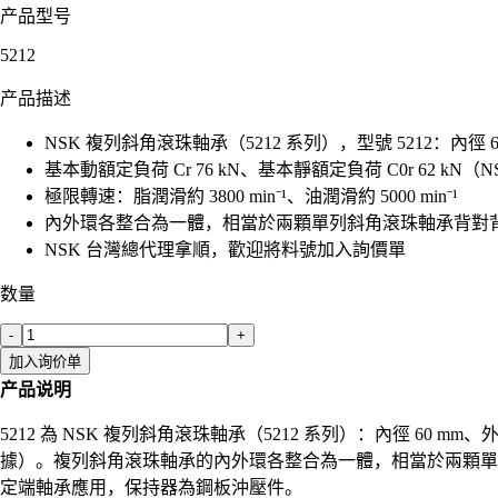
产品型号
5212
产品描述
NSK 複列斜角滾珠軸承（5212 系列），型號 5212：內徑 60
基本動額定負荷 Cr 76 kN、基本靜額定負荷 C0r 62 kN（NSK
極限轉速：脂潤滑約 3800 min⁻¹、油潤滑約 5000 min⁻¹
內外環各整合為一體，相當於兩顆單列斜角滾珠軸承背對
NSK 台灣總代理拿順，歡迎將料號加入詢價單
数量
-
+
加入询价单
产品说明
5212 為 NSK 複列斜角滾珠軸承（5212 系列）：內徑 60 mm、外徑 
據）。複列斜角滾珠軸承的內外環各整合為一體，相當於兩顆單
定端軸承應用，保持器為鋼板沖壓件。