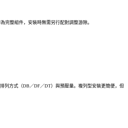
廠即為完整組件，安裝時無需另行配對調整游隙。
列方式（DB／DF／DT）與預壓量。複列型安裝更簡便，但