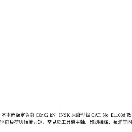
靜額定負荷 C0r 62 kN（NSK 原廠型錄 CAT. No. E1103d 數
徑向負荷與傾覆力矩，常見於工具機主軸、印刷機械、泵浦等固