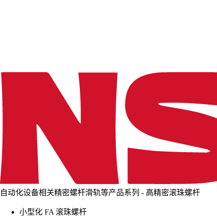
d
i
n
g
.
.
.
自动化设备相关精密螺杆滑轨等产品系列 - 高精密滚珠螺杆
小型化 FA 滚珠螺杆