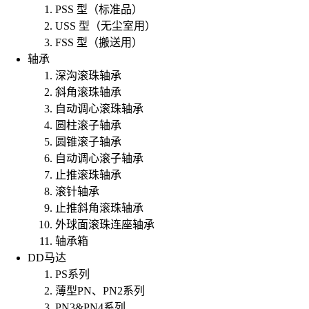
PSS 型（标准品）
USS 型（无尘室用）
FSS 型（搬送用）
轴承
深沟滚珠轴承
斜角滚珠轴承
自动调心滚珠轴承
圆柱滚子轴承
圆锥滚子轴承
自动调心滚子轴承
止推滚珠轴承
滚针轴承
止推斜角滚珠轴承
外球面滚珠连座轴承
轴承箱
DD马达
PS系列
薄型PN、PN2系列
PN3&PN4系列