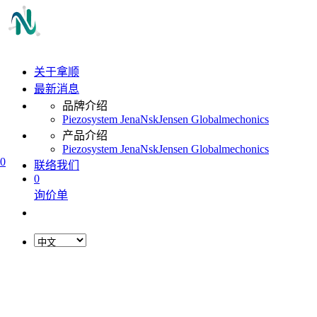
关于拿顺
最新消息
品牌介绍
Piezosystem Jena
Nsk
Jensen Global
mechonics
产品介绍
Piezosystem Jena
Nsk
Jensen Global
mechonics
0
联络我们
0
询价单
L
o
a