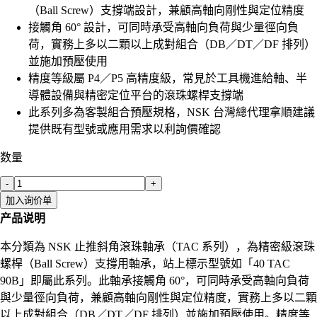
（Ball Screw）支撐端設計，兼顧高軸向剛性與定位精度
接觸角 60° 設計，可同時承受高軸向負荷與少量徑向負
荷，實務上多以二顆以上成對組合（DB／DT／DF 排列）
並施加預壓使用
精度等級屬 P4／P5 高精度級，常見於工具機進給軸、半
導體設備與精密定位平台的滾珠螺桿支撐端
此系列多為客製組合預壓規格，NSK 台灣總代理拿順建議
提供既有型號或應用需求以利詢價確認
数量
-
+
加入询价单
产品说明
本分類為 NSK 止推斜角滾珠軸承（TAC 系列），為精密級滾珠
螺桿（Ball Screw）支撐用軸承，站上標示型號如「40 TAC
90B」即屬此系列。此軸承接觸角 60°，可同時承受高軸向負荷
與少量徑向負荷，兼顧高軸向剛性與定位精度，實務上多以二顆
以上成對組合（DB／DT／DF 排列）並施加預壓使用。精度等