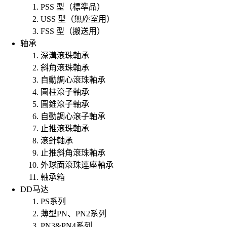
PSS 型（標準品）
USS 型（無塵室用）
FSS 型（搬送用）
轴承
深溝滾珠軸承
斜角滾珠軸承
自動調心滾珠軸承
圓柱滾子軸承
圓錐滾子軸承
自動調心滾子軸承
止推滾珠軸承
滾針軸承
止推斜角滾珠軸承
外球面滾珠連座軸承
軸承箱
DD马达
PS系列
薄型PN、PN2系列
PN3&PN4系列