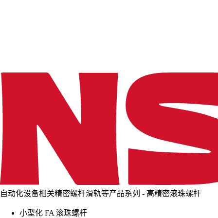
d
i
n
g
.
.
.
自动化设备相关精密螺杆滑轨等产品系列 - 高精密滚珠螺杆
小型化 FA 滚珠螺杆