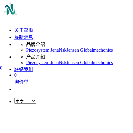
关于拿顺
最新消息
品牌介绍
Piezosystem Jena
Nsk
Jensen Global
mechonics
产品介绍
Piezosystem Jena
Nsk
Jensen Global
mechonics
0
联络我们
0
询价单
L
o
a