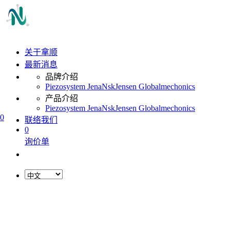
关于拿顺
最新消息
品牌介绍
Piezosystem Jena
Nsk
Jensen Global
mechonics
产品介绍
Piezosystem Jena
Nsk
Jensen Global
mechonics
0
联络我们
0
询价单
L
o
a