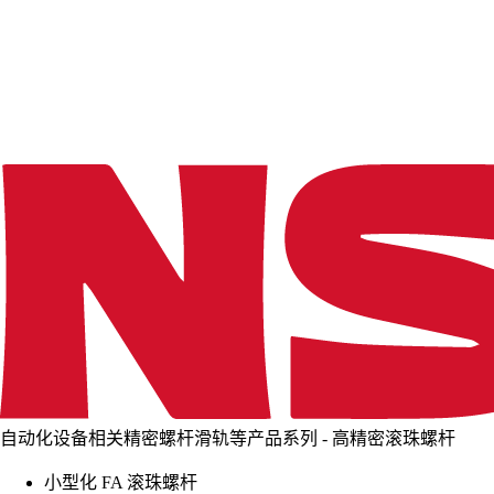
d
i
n
g
.
.
.
自动化设备相关精密螺杆滑轨等产品系列 - 高精密滚珠螺杆
小型化 FA 滚珠螺杆