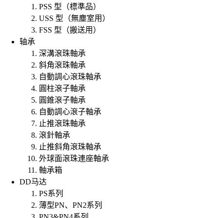
PSS 型（標準品）
USS 型（無塵室用）
FSS 型（搬送用）
轴承
深溝滾珠軸承
斜角滾珠軸承
自動調心滾珠軸承
圓柱滾子軸承
圓錐滾子軸承
自動調心滾子軸承
止推滾珠軸承
滾針軸承
止推斜角滾珠軸承
外球面滾珠連座軸承
軸承箱
DD马达
PS系列
薄型PN、PN2系列
PN3&PN4系列