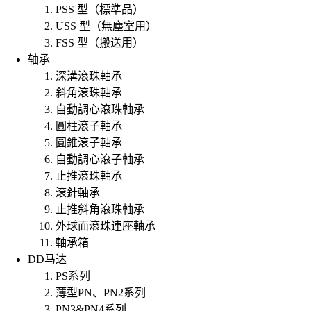
PSS 型（標準品）
USS 型（無塵室用）
FSS 型（搬送用）
轴承
深溝滾珠軸承
斜角滾珠軸承
自動調心滾珠軸承
圓柱滾子軸承
圓錐滾子軸承
自動調心滾子軸承
止推滾珠軸承
滾針軸承
止推斜角滾珠軸承
外球面滾珠連座軸承
軸承箱
DD马达
PS系列
薄型PN、PN2系列
PN3&PN4系列