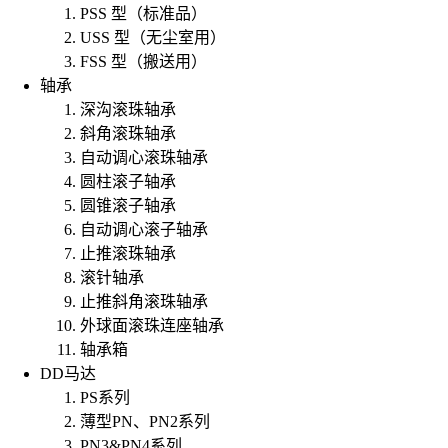
PSS 型（标准品）
USS 型（无尘室用）
FSS 型（搬送用）
轴承
深沟滚珠轴承
斜角滚珠轴承
自动调心滚珠轴承
圆柱滚子轴承
圆锥滚子轴承
自动调心滚子轴承
止推滚珠轴承
滚针轴承
止推斜角滚珠轴承
外球面滚珠连座轴承
轴承箱
DD马达
PS系列
薄型PN、PN2系列
PN3&PN4系列