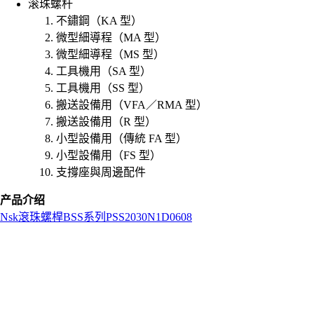
滚珠螺杆
不鏽鋼（KA 型）
微型細導程（MA 型）
微型細導程（MS 型）
工具機用（SA 型）
工具機用（SS 型）
搬送設備用（VFA／RMA 型）
搬送設備用（R 型）
小型設備用（傳統 FA 型）
小型設備用（FS 型）
支撐座與周邊配件
产品介绍
Nsk
滾珠螺桿
BSS系列
PSS2030N1D0608
L
o
a
d
i
n