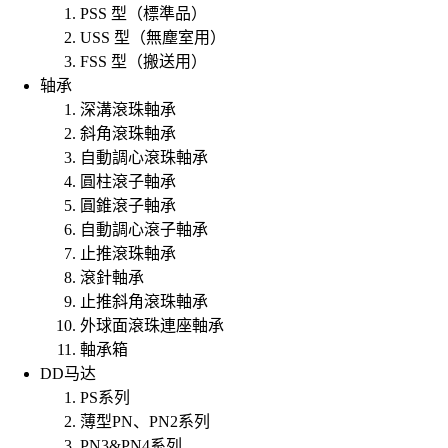
PSS 型（標準品）
USS 型（無塵室用）
FSS 型（搬送用）
轴承
深溝滾珠軸承
斜角滾珠軸承
自動調心滾珠軸承
圓柱滾子軸承
圓錐滾子軸承
自動調心滾子軸承
止推滾珠軸承
滾針軸承
止推斜角滾珠軸承
外球面滾珠連座軸承
軸承箱
DD马达
PS系列
薄型PN、PN2系列
PN3&PN4系列