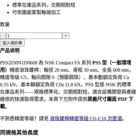
標準在庫品系列，交期相對短
可依圖面客製軸端加工
数量
-
+
加入询价单
产品说明
PSS2030N1D0608 為 NSK Compact FA 系列
PSS 型（一般環境
用）
精密滾珠螺桿：軸徑 20 mm、導程 30 mm、全長 608 mm，
精度等級 C5、軸向間隙 0（預壓鋼珠），基本動額定負荷 Ca
6.55 kN、基本靜額定負荷 C0a 11.8 kN。PSS 型是 NSK 的標準
在庫品系列——規格標準化、交期相對短，適合設備開發與產線
維修的快速取得需求。本頁下方附件提供
原廠尺寸圖面 PDF 下
載
。
不熟悉精度等級？請見
滾珠螺桿精度等級 C0–C10 怎麼選
。
同規格其他長度