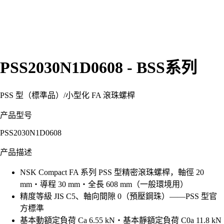
PSS2030N1D0608 - BSS系列
PSS 型（標準品）
/
小型化 FA 滾珠螺桿
产品型号
PSS2030N1D0608
产品描述
NSK Compact FA 系列 PSS 型精密滾珠螺桿，軸徑 20
mm・導程 30 mm・全長 608 mm（一般環境用）
精度等級 JIS C5、軸向間隙 0（預壓鋼珠）——PSS 型官
方標準
基本動額定負荷 Ca 6.55 kN・基本靜額定負荷 C0a 11.8 kN