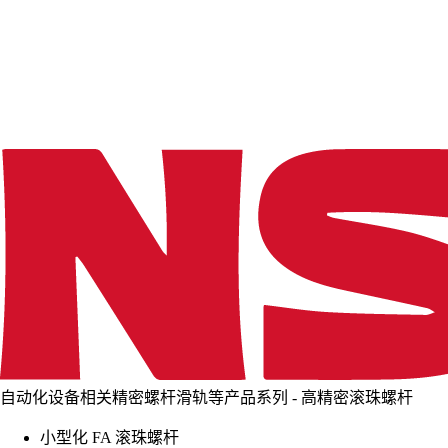
d
i
n
g
.
.
.
自动化设备相关精密螺杆滑轨等产品系列 - 高精密滚珠螺杆
小型化 FA 滚珠螺杆