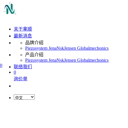
关于拿顺
最新消息
品牌介绍
Piezosystem Jena
Nsk
Jensen Global
mechonics
产品介绍
Piezosystem Jena
Nsk
Jensen Global
mechonics
0
联络我们
0
询价单
L
o
a