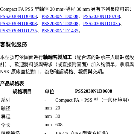
Compact FA PSS 型軸徑 20 mm×導程 30 mm 另有下列長度可選：
PSS2030N1D0408
、
PSS2030N1D0508
、
PSS2030N1D0708
、
PSS2030N1D0808
、
PSS2030N1D0908
、
PSS2030N1D1035
、
PSS2030N1D1235
、
PSS2030N1D1435
。
客製化服務
本型號可依圖面進行
軸端客製加工
（配合您的軸承座與聯軸器設
計）。歡迎將料號與需求（或直接附圖面）加入詢價單，拿順與
NSK 原廠直接對口，為您確認規格、報價與交期。
产品规格表
PSS2030N1D0608
规格项目
单位
-
系列
Compact FA・PSS 型（一般环境用）
mm
20
轴径
mm
30
导程
mm
608
全长
-
精度等级
JIS C5（PSS 型官方标准）