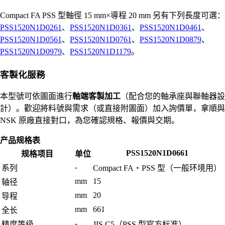
Compact FA PSS 型軸徑 15 mm×導程 20 mm 另有下列長度可選：
PSS1520N1D0261
、
PSS1520N1D0361
、
PSS1520N1D0461
、
PSS1520N1D0561
、
PSS1520N1D0761
、
PSS1520N1D0879
、
PSS1520N1D0979
、
PSS1520N1D1179
。
客製化服務
本型號可依圖面進行
軸端客製加工
（配合您的軸承座與聯軸器設
計）。歡迎將料號與需求（或直接附圖面）加入詢價單，拿順與
NSK 原廠直接對口，為您確認規格、報價與交期。
产品规格表
PSS1520N1D0661
规格项目
单位
-
系列
Compact FA・PSS 型（一般环境用）
mm
15
轴径
mm
20
导程
mm
661
全长
-
精度等级
JIS C5（PSS 型官方标准）