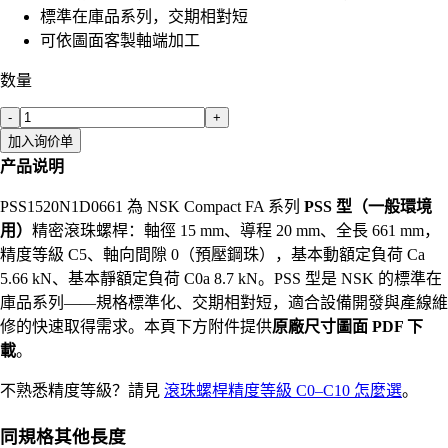
標準在庫品系列，交期相對短
可依圖面客製軸端加工
数量
-
+
加入询价单
产品说明
PSS1520N1D0661 為 NSK Compact FA 系列
PSS 型（一般環境
用）
精密滾珠螺桿：軸徑 15 mm、導程 20 mm、全長 661 mm，
精度等級 C5、軸向間隙 0（預壓鋼珠），基本動額定負荷 Ca
5.66 kN、基本靜額定負荷 C0a 8.7 kN。PSS 型是 NSK 的標準在
庫品系列——規格標準化、交期相對短，適合設備開發與產線維
修的快速取得需求。本頁下方附件提供
原廠尺寸圖面 PDF 下
載
。
不熟悉精度等級？請見
滾珠螺桿精度等級 C0–C10 怎麼選
。
同規格其他長度