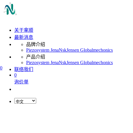
关于拿顺
最新消息
品牌介绍
Piezosystem Jena
Nsk
Jensen Global
mechonics
产品介绍
Piezosystem Jena
Nsk
Jensen Global
mechonics
0
联络我们
0
询价单
L
o
a