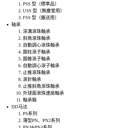
PSS 型（標準品）
USS 型（無塵室用）
FSS 型（搬送用）
轴承
深溝滾珠軸承
斜角滾珠軸承
自動調心滾珠軸承
圓柱滾子軸承
圓錐滾子軸承
自動調心滾子軸承
止推滾珠軸承
滾針軸承
止推斜角滾珠軸承
外球面滾珠連座軸承
軸承箱
DD马达
PS系列
薄型PN、PN2系列
PN3&PN4系列