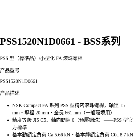
PSS1520N1D0661 - BSS系列
PSS 型（標準品）
/
小型化 FA 滾珠螺桿
产品型号
PSS1520N1D0661
产品描述
NSK Compact FA 系列 PSS 型精密滾珠螺桿，軸徑 15
mm・導程 20 mm・全長 661 mm（一般環境用）
精度等級 JIS C5、軸向間隙 0（預壓鋼珠）——PSS 型官
方標準
基本動額定負荷 Ca 5.66 kN・基本靜額定負荷 C0a 8.7 kN