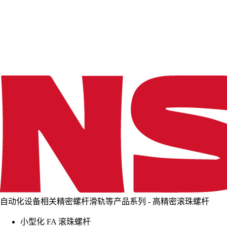
d
i
n
g
.
.
.
自动化设备相关精密螺杆滑轨等产品系列 - 高精密滚珠螺杆
小型化 FA 滚珠螺杆