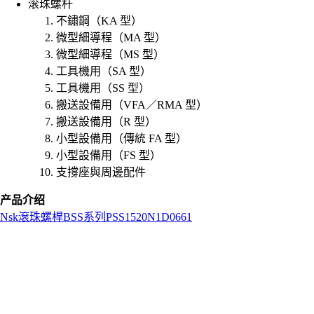
滚珠螺杆
不鏽鋼（KA 型）
微型細導程（MA 型）
微型細導程（MS 型）
工具機用（SA 型）
工具機用（SS 型）
搬送設備用（VFA／RMA 型）
搬送設備用（R 型）
小型設備用（傳統 FA 型）
小型設備用（FS 型）
支撐座與周邊配件
产品介绍
Nsk
滾珠螺桿
BSS系列
PSS1520N1D0661
L
o
a
d
i
n