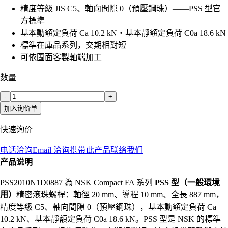
精度等級 JIS C5、軸向間隙 0（預壓鋼珠）——PSS 型官
方標準
基本動額定負荷 Ca 10.2 kN・基本靜額定負荷 C0a 18.6 kN
標準在庫品系列，交期相對短
可依圖面客製軸端加工
数量
-
+
加入询价单
快速询价
电话洽询
Email 洽询
携带此产品联络我们
产品说明
PSS2010N1D0887 為 NSK Compact FA 系列
PSS 型（一般環境
用）
精密滾珠螺桿：軸徑 20 mm、導程 10 mm、全長 887 mm，
精度等級 C5、軸向間隙 0（預壓鋼珠），基本動額定負荷 Ca
10.2 kN、基本靜額定負荷 C0a 18.6 kN。PSS 型是 NSK 的標準