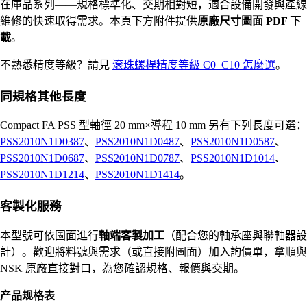
在庫品系列——規格標準化、交期相對短，適合設備開發與產線
維修的快速取得需求。本頁下方附件提供
原廠尺寸圖面 PDF 下
載
。
不熟悉精度等級？請見
滾珠螺桿精度等級 C0–C10 怎麼選
。
同規格其他長度
Compact FA PSS 型軸徑 20 mm×導程 10 mm 另有下列長度可選：
PSS2010N1D0387
、
PSS2010N1D0487
、
PSS2010N1D0587
、
PSS2010N1D0687
、
PSS2010N1D0787
、
PSS2010N1D1014
、
PSS2010N1D1214
、
PSS2010N1D1414
。
客製化服務
本型號可依圖面進行
軸端客製加工
（配合您的軸承座與聯軸器設
計）。歡迎將料號與需求（或直接附圖面）加入詢價單，拿順與
NSK 原廠直接對口，為您確認規格、報價與交期。
产品规格表