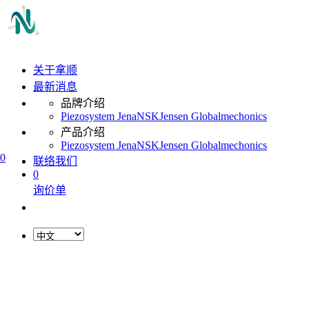
关于拿顺
最新消息
品牌介绍
Piezosystem Jena
NSK
Jensen Global
mechonics
产品介绍
Piezosystem Jena
NSK
Jensen Global
mechonics
0
联络我们
0
询价单
L
o
a