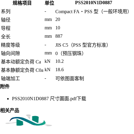
PSS2010N1D0887
规格项目
单位
-
系列
Compact FA・PSS 型（一般环境用）
mm
20
轴径
mm
10
导程
mm
887
全长
-
精度等级
JIS C5（PSS 型官方标准）
mm
轴向间隙
0（预压钢珠）
kN
10.2
基本动额定负荷 Ca
kN
18.6
基本静额定负荷 C0a
-
轴端加工
可依图面客制
附件
PSS2010N1D0887 尺寸圖面.pdf
下载
相关产品