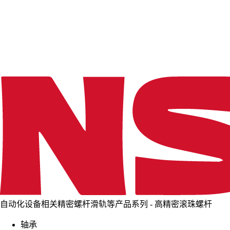
d
i
n
g
.
.
.
自动化设备相关精密螺杆滑轨等产品系列 - 高精密滚珠螺杆
轴承