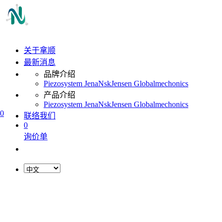
关于拿顺
最新消息
品牌介绍
Piezosystem Jena
Nsk
Jensen Global
mechonics
产品介绍
Piezosystem Jena
Nsk
Jensen Global
mechonics
0
联络我们
0
询价单
L
o
a