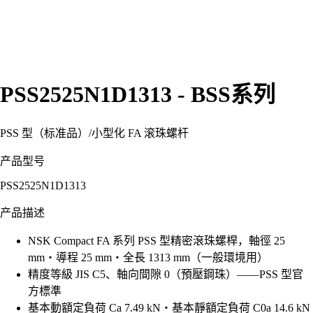
PSS2525N1D1313 - BSS系列
PSS 型（标准品）
/
小型化 FA 滚珠螺杆
产品型号
PSS2525N1D1313
产品描述
NSK Compact FA 系列 PSS 型精密滾珠螺桿，軸徑 25
mm・導程 25 mm・全長 1313 mm（一般環境用）
精度等級 JIS C5、軸向間隙 0（預壓鋼珠）——PSS 型官
方標準
基本動額定負荷 Ca 7.49 kN・基本靜額定負荷 C0a 14.6 kN