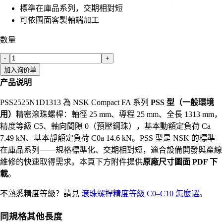
標準在庫品系列，交期相對短
可依圖面客製軸端加工
数量
-
+
加入询价单
产品说明
PSS2525N1D1313 為 NSK Compact FA 系列
PSS 型（一般環境
用）
精密滾珠螺桿：軸徑 25 mm、導程 25 mm、全長 1313 mm，
精度等級 C5、軸向間隙 0（預壓鋼珠），基本動額定負荷 Ca
7.49 kN、基本靜額定負荷 C0a 14.6 kN。PSS 型是 NSK 的標準
在庫品系列——規格標準化、交期相對短，適合設備開發與產線
維修的快速取得需求。本頁下方附件提供
原廠尺寸圖面 PDF 下
載
。
不熟悉精度等級？請見
滾珠螺桿精度等級 C0–C10 怎麼選
。
同規格其他長度