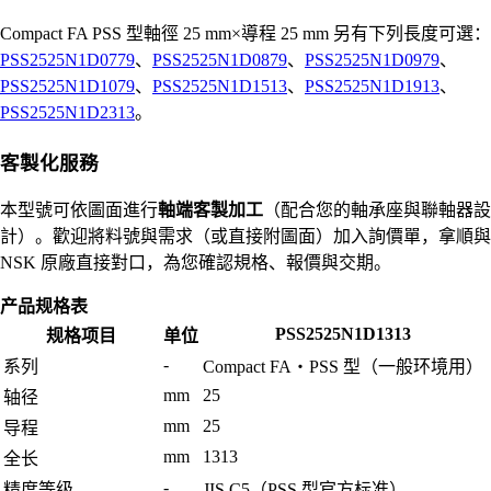
Compact FA PSS 型軸徑 25 mm×導程 25 mm 另有下列長度可選：
PSS2525N1D0779
、
PSS2525N1D0879
、
PSS2525N1D0979
、
PSS2525N1D1079
、
PSS2525N1D1513
、
PSS2525N1D1913
、
PSS2525N1D2313
。
客製化服務
本型號可依圖面進行
軸端客製加工
（配合您的軸承座與聯軸器設
計）。歡迎將料號與需求（或直接附圖面）加入詢價單，拿順與
NSK 原廠直接對口，為您確認規格、報價與交期。
产品规格表
PSS2525N1D1313
规格项目
单位
-
系列
Compact FA・PSS 型（一般环境用）
mm
25
轴径
mm
25
导程
mm
1313
全长
-
精度等级
JIS C5（PSS 型官方标准）