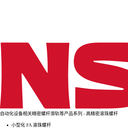
d
i
n
g
.
.
.
自动化设备相关精密螺杆滑轨等产品系列 - 高精密滚珠螺杆
小型化 FA 滚珠螺杆