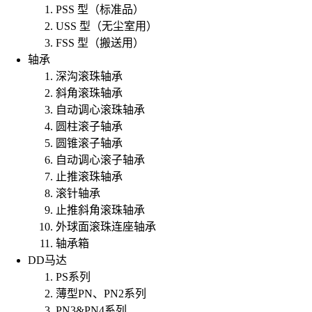
PSS 型（标准品）
USS 型（无尘室用）
FSS 型（搬送用）
轴承
深沟滚珠轴承
斜角滚珠轴承
自动调心滚珠轴承
圆柱滚子轴承
圆锥滚子轴承
自动调心滚子轴承
止推滚珠轴承
滚针轴承
止推斜角滚珠轴承
外球面滚珠连座轴承
轴承箱
DD马达
PS系列
薄型PN、PN2系列
PN3&PN4系列