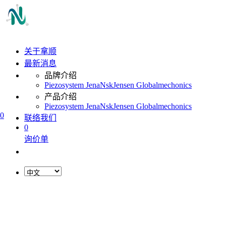
关于拿顺
最新消息
品牌介绍
Piezosystem Jena
Nsk
Jensen Global
mechonics
产品介绍
Piezosystem Jena
Nsk
Jensen Global
mechonics
0
联络我们
0
询价单
L
o
a