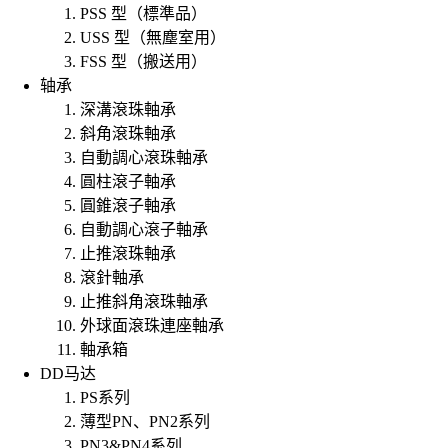
PSS 型（標準品）
USS 型（無塵室用）
FSS 型（搬送用）
轴承
深溝滾珠軸承
斜角滾珠軸承
自動調心滾珠軸承
圓柱滾子軸承
圓錐滾子軸承
自動調心滾子軸承
止推滾珠軸承
滾針軸承
止推斜角滾珠軸承
外球面滾珠連座軸承
軸承箱
DD马达
PS系列
薄型PN、PN2系列
PN3&PN4系列