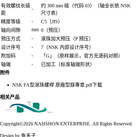
有效螺纹长级
约 300 mm 级（代码 03）（轴全长依 NSK
-
距
尺寸表）
-
精度等级
C5（JIS）
mm
轴向间隙
0（预压）
-
预压方式
滚珠加大预压（P 预压）
-
设计序号
7（NSK 内部设计序号）
-
附加码
「G」（原样展示，官方无逐码对照）
-
轴端
已加工（标准轴端形状）
附件
NSK FA型滾珠螺桿 原廠型錄專章.pdf
下载
相关产品
Copyright©2026
NAHSHON ENTERPRISE .All Rights Reserved.
Design by 鱼禾子