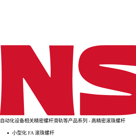
d
i
n
g
.
.
.
自动化设备相关精密螺杆滑轨等产品系列 - 高精密滚珠螺杆
小型化 FA 滚珠螺杆