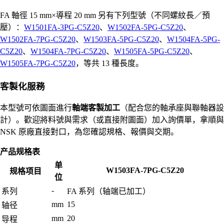
FA 軸徑 15 mm×導程 20 mm 另有下列型號（不同螺紋長／預
壓）：
W1501FA-3PG-C5Z20
、
W1502FA-5PG-C5Z20
、
W1502FA-7PG-C5Z20
、
W1503FA-5PG-C5Z20
、
W1504FA-5PG-
C5Z20
、
W1504FA-7PG-C5Z20
、
W1505FA-5PG-C5Z20
、
W1505FA-7PG-C5Z20
，等共 13 種長度。
客製化服務
本型號可依圖面進行
軸端客製加工
（配合您的軸承座與聯軸器設
計）。歡迎將料號與需求（或直接附圖面）加入詢價單，拿順與
NSK 原廠直接對口，為您確認規格、報價與交期。
产品规格表
单
W1503FA-7PG-C5Z20
规格项目
位
-
系列
FA 系列（轴端已加工）
mm
15
轴径
mm
20
导程