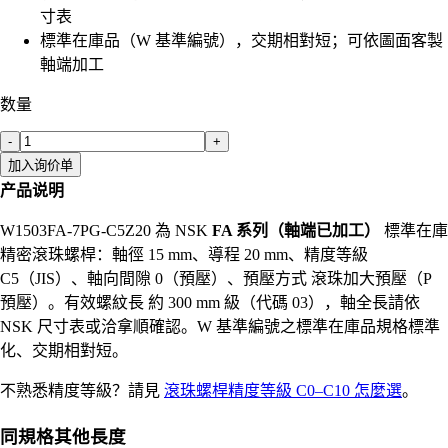
寸表
標準在庫品（W 基準編號），交期相對短；可依圖面客製
軸端加工
数量
-
+
加入询价单
产品说明
W1503FA-7PG-C5Z20 為 NSK
FA 系列（軸端已加工）
標準在庫
精密滾珠螺桿：軸徑 15 mm、導程 20 mm、精度等級
C5（JIS）、軸向間隙 0（預壓）、預壓方式 滾珠加大預壓（P
預壓）。有效螺紋長 約 300 mm 級（代碼 03），軸全長請依
NSK 尺寸表或洽拿順確認。W 基準編號之標準在庫品規格標準
化、交期相對短。
不熟悉精度等級？請見
滾珠螺桿精度等級 C0–C10 怎麼選
。
同規格其他長度