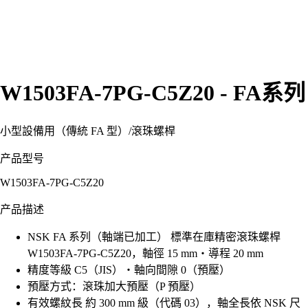
W1503FA-7PG-C5Z20 - FA系列
小型設備用（傳統 FA 型）
/
滾珠螺桿
产品型号
W1503FA-7PG-C5Z20
产品描述
NSK FA 系列（軸端已加工） 標準在庫精密滾珠螺桿
W1503FA-7PG-C5Z20，軸徑 15 mm・導程 20 mm
精度等級 C5（JIS）・軸向間隙 0（預壓）
預壓方式：滾珠加大預壓（P 預壓）
有效螺紋長 約 300 mm 級（代碼 03），軸全長依 NSK 尺