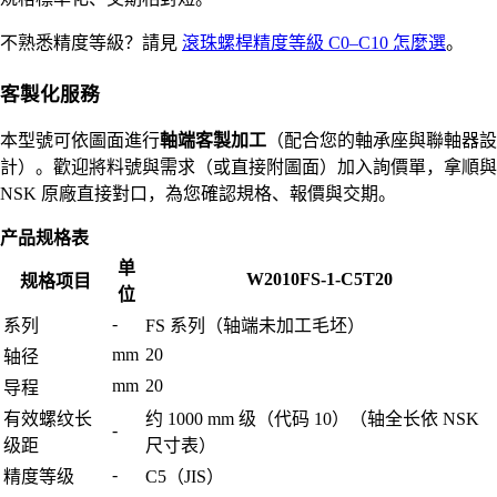
不熟悉精度等級？請見
滾珠螺桿精度等級 C0–C10 怎麼選
。
客製化服務
本型號可依圖面進行
軸端客製加工
（配合您的軸承座與聯軸器設
計）。歡迎將料號與需求（或直接附圖面）加入詢價單，拿順與
NSK 原廠直接對口，為您確認規格、報價與交期。
产品规格表
单
W2010FS-1-C5T20
规格项目
位
-
系列
FS 系列（轴端未加工毛坯）
mm
20
轴径
mm
20
导程
有效螺纹长
约 1000 mm 级（代码 10）（轴全长依 NSK
-
级距
尺寸表）
-
精度等级
C5（JIS）