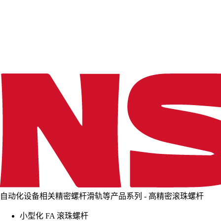
d
i
n
g
.
.
.
自动化设备相关精密螺杆滑轨等产品系列 - 高精密滚珠螺杆
小型化 FA 滚珠螺杆