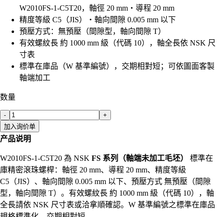
W2010FS-1-C5T20，軸徑 20 mm・導程 20 mm
精度等級 C5（JIS）・軸向間隙 0.005 mm 以下
預壓方式：無預壓（間隙型，軸向間隙 T）
有效螺紋長 約 1000 mm 級（代碼 10），軸全長依 NSK 尺
寸表
標準在庫品（W 基準編號），交期相對短；可依圖面客製
軸端加工
数量
-
+
加入询价单
产品说明
W2010FS-1-C5T20 為 NSK
FS 系列（軸端未加工毛坯）
標準在
庫精密滾珠螺桿：軸徑 20 mm、導程 20 mm、精度等級
C5（JIS）、軸向間隙 0.005 mm 以下、預壓方式 無預壓（間隙
型，軸向間隙 T）。有效螺紋長 約 1000 mm 級（代碼 10），軸
全長請依 NSK 尺寸表或洽拿順確認。W 基準編號之標準在庫品
規格標準化、交期相對短。