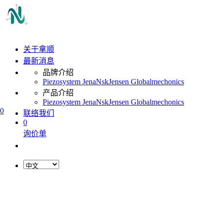
关于拿顺
最新消息
品牌介绍
Piezosystem Jena
Nsk
Jensen Global
mechonics
产品介绍
Piezosystem Jena
Nsk
Jensen Global
mechonics
0
联络我们
0
询价单
L
o
a