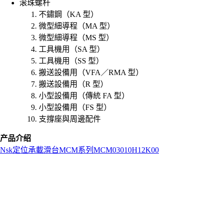
滚珠螺杆
不鏽鋼（KA 型）
微型細導程（MA 型）
微型細導程（MS 型）
工具機用（SA 型）
工具機用（SS 型）
搬送設備用（VFA／RMA 型）
搬送設備用（R 型）
小型設備用（傳統 FA 型）
小型設備用（FS 型）
支撐座與周邊配件
产品介绍
Nsk
定位承載滑台
MCM系列
MCM03010H12K00
L
o
a
d
i
n