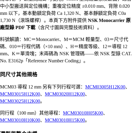
中小型搬送與定位機構；重複定位精度 ±0.010 mm、背隙 0.020
mm 以下，基本動額定負荷 Ca 1,320 N、基本靜額定負荷 C0a
1,730 N（滾珠螺桿）。本頁下方附件提供
NSK Monocarrier 原
廠型錄 PDF 下載
（含尺寸圖與完整技術資料）。
料號解讀：MC＝Monocarrier、M＝MCM 輕量型、03＝尺寸代
碼、010＝行程代碼（×10 mm）、H＝精度等級、12＝導程 12
mm、K＝單滑塊；末兩碼為 NSK 管理碼——依 NSK 型錄 CAT.
No. E3162p「Reference Number Coding」。
同尺寸其他規格
MCM03 導程 12 mm 另有下列行程可選：
MCM03005H12K00
、
MCM03015H12K00
、
MCM03020H12K00
、
MCM03025H12K00
。
同行程（100 mm）其他導程：
MCM03010H05K00
、
MCM03010H10K00
、
MCM03010H15K00
。