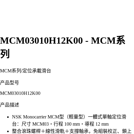
MCM03010H12K00 - MCM系
列
MCM系列
/
定位承載滑台
产品型号
MCM03010H12K00
产品描述
NSK Monocarrier MCM型（輕量型）一體式單軸定位滑
台：尺寸 MCM03・行程 100 mm・導程 12 mm
整合滾珠螺桿＋線性滑軌＋支撐軸承，免組裝校正、鎖上