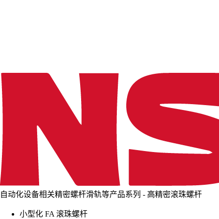
d
i
n
g
.
.
.
自动化设备相关精密螺杆滑轨等产品系列 - 高精密滚珠螺杆
小型化 FA 滚珠螺杆