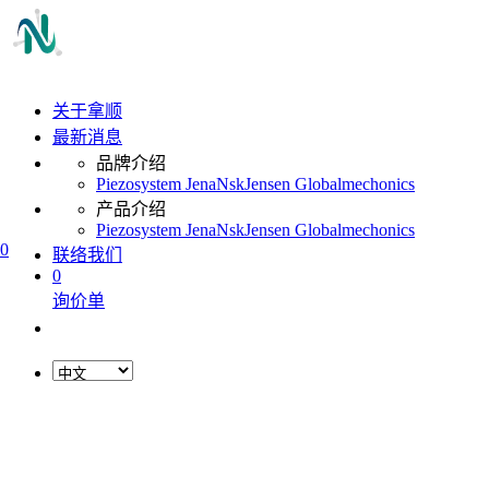
关于拿顺
最新消息
品牌介绍
Piezosystem Jena
Nsk
Jensen Global
mechonics
产品介绍
Piezosystem Jena
Nsk
Jensen Global
mechonics
0
联络我们
0
询价单
L
o
a