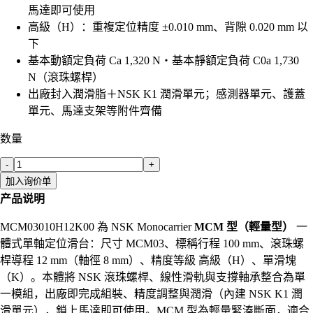
馬達即可使用
高級（H）：重複定位精度 ±0.010 mm、背隙 0.020 mm 以
下
基本動額定負荷 Ca 1,320 N・基本靜額定負荷 C0a 1,730
N（滾珠螺桿）
出廠封入潤滑脂＋NSK K1 潤滑單元；感測器單元、護蓋
單元、馬達支架等附件齊備
数量
-
+
加入询价单
产品说明
MCM03010H12K00 為 NSK Monocarrier
MCM 型（輕量型）
一
體式單軸定位滑台：尺寸 MCM03、標稱行程 100 mm、滾珠螺
桿導程 12 mm（軸徑 8 mm）、精度等級 高級（H）、單滑塊
（K）。本體將 NSK 滾珠螺桿、線性滑軌與支撐軸承整合為單
一模組，出廠即完成組裝、精度調整與潤滑（內建 NSK K1 潤
滑單元），鎖上馬達即可使用。MCM 型為輕量緊湊斷面，適合