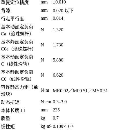
mm
±0.010
重复定位精度
mm
背隙
0.020 以下
mm
0.014
行走平行度
基本动额定负荷
N
1,320
Ca（滚珠螺杆）
基本静额定负荷
N
1,730
C0a（滚珠螺杆）
基本动额定负荷
N
5,880
C（线性滑轨）
基本静额定负荷
N
6,620
C0（线性滑轨）
容许静态力矩（单
N·m
MR0 92／MP0 51／MY0 51
滑块）
N·cm
0.3–3.0
动态扭矩
mm
235
本体长度 L1
kg
0.7
质量
kg·m²
0.109×10⁻⁵
惯性矩