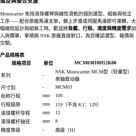
選型與整合支援
Monocarrier 免除滾珠螺桿與線性滑軌的個別選型、組裝與校正
工序——配合原廠馬達支架，鎖上步進或伺服馬達即可運轉，大
幅縮短設計與組裝工時。歡迎將
負載、行程、速度與精度需求
加
入詢價單，拿順與 NSK 原廠直接對口，為您確認選型、報價與
交期。
产品规格表
MCM03010H12K00
规格项目
单位
NSK Monocarrier MCM型（轻量型）
-
系列
单轴致动器
-
MCM03
尺寸别
mm
100
标称行程
mm
行程极限
119（不含 K1：129）
mm
12
滚珠螺杆导程
mm
8
滚珠螺杆轴径
-
精度等级
高级（H）