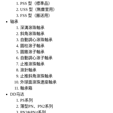
PSS 型（標準品）
USS 型（無塵室用）
FSS 型（搬送用）
轴承
深溝滾珠軸承
斜角滾珠軸承
自動調心滾珠軸承
圓柱滾子軸承
圓錐滾子軸承
自動調心滾子軸承
止推滾珠軸承
滾針軸承
止推斜角滾珠軸承
外球面滾珠連座軸承
軸承箱
DD马达
PS系列
薄型PN、PN2系列
PN3&PN4系列