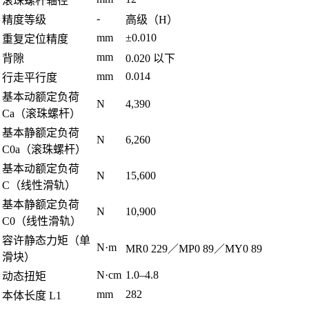
滚珠螺杆轴径
-
精度等级
高级（H）
mm
±0.010
重复定位精度
mm
背隙
0.020 以下
mm
0.014
行走平行度
基本动额定负荷
N
4,390
Ca（滚珠螺杆）
基本静额定负荷
N
6,260
C0a（滚珠螺杆）
基本动额定负荷
N
15,600
C（线性滑轨）
基本静额定负荷
N
10,900
C0（线性滑轨）
容许静态力矩（单
N·m
MR0 229／MP0 89／MY0 89
滑块）
N·cm
1.0–4.8
动态扭矩
mm
282
本体长度 L1