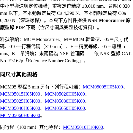
中小型搬送與定位機構；重複定位精度 ±0.010 mm、背隙 0.020
mm 以下，基本動額定負荷 Ca 4,390 N、基本靜額定負荷 C0a
6,260 N（滾珠螺桿）。本頁下方附件提供
NSK Monocarrier 原
廠型錄 PDF 下載
（含尺寸圖與完整技術資料）。
料號解讀：MC＝Monocarrier、M＝MCM 輕量型、05＝尺寸代
碼、010＝行程代碼（×10 mm）、H＝精度等級、05＝導程 5
mm、K＝單滑塊；末兩碼為 NSK 管理碼——依 NSK 型錄 CAT.
No. E3162p「Reference Number Coding」。
同尺寸其他規格
MCM05 導程 5 mm 另有下列行程可選：
MCM05005H05K00
、
MCM05015H05K00
、
MCM05020H05K00
、
MCM05025H05K00
、
MCM05030H05K00
、
MCM05040H05K00
、
MCM05050H05K00
、
MCM05060H05K00
。
同行程（100 mm）其他導程：
MCM05010H10K00
、