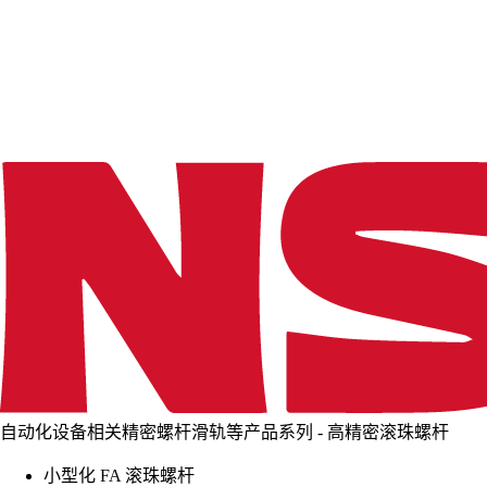
d
i
n
g
.
.
.
自动化设备相关精密螺杆滑轨等产品系列 - 高精密滚珠螺杆
小型化 FA 滚珠螺杆