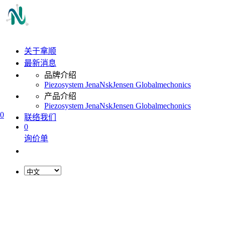
关于拿顺
最新消息
品牌介绍
Piezosystem Jena
Nsk
Jensen Global
mechonics
产品介绍
Piezosystem Jena
Nsk
Jensen Global
mechonics
0
联络我们
0
询价单
L
o
a