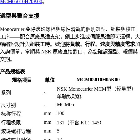
MCM05010H20K00
。
選型與整合支援
Monocarrier 免除滾珠螺桿與線性滑軌的個別選型、組裝與校正
工序——配合原廠馬達支架，鎖上步進或伺服馬達即可運轉，大
幅縮短設計與組裝工時。歡迎將
負載、行程、速度與精度需求
加
入詢價單，拿順與 NSK 原廠直接對口，為您確認選型、報價與
交期。
产品规格表
MCM05010H05K00
规格项目
单位
NSK Monocarrier MCM型（轻量型）
-
系列
单轴致动器
-
MCM05
尺寸别
mm
100
标称行程
mm
行程极限
131（不含 K1：145）
mm
5
滚珠螺杆导程
mm
12