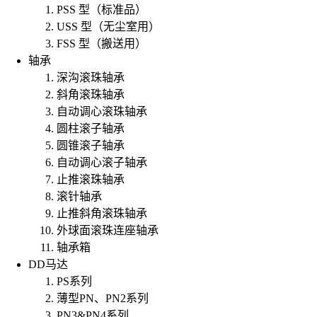
PSS 型（标准品）
USS 型（无尘室用）
FSS 型（搬送用）
轴承
深沟滚珠轴承
斜角滚珠轴承
自动调心滚珠轴承
圆柱滚子轴承
圆锥滚子轴承
自动调心滚子轴承
止推滚珠轴承
滚针轴承
止推斜角滚珠轴承
外球面滚珠连座轴承
轴承箱
DD马达
PS系列
薄型PN、PN2系列
PN3&PN4系列