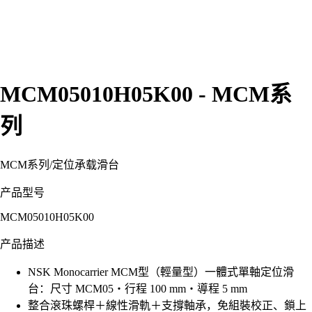
MCM05010H05K00 - MCM系
列
MCM系列
/
定位承载滑台
产品型号
MCM05010H05K00
产品描述
NSK Monocarrier MCM型（輕量型）一體式單軸定位滑
台：尺寸 MCM05・行程 100 mm・導程 5 mm
整合滾珠螺桿＋線性滑軌＋支撐軸承，免組裝校正、鎖上