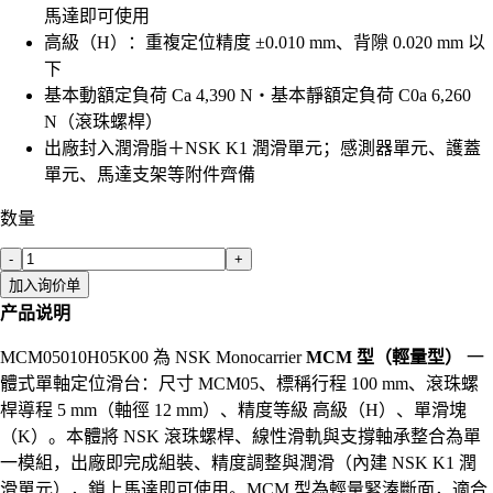
馬達即可使用
高級（H）：重複定位精度 ±0.010 mm、背隙 0.020 mm 以
下
基本動額定負荷 Ca 4,390 N・基本靜額定負荷 C0a 6,260
N（滾珠螺桿）
出廠封入潤滑脂＋NSK K1 潤滑單元；感測器單元、護蓋
單元、馬達支架等附件齊備
数量
-
+
加入询价单
产品说明
MCM05010H05K00 為 NSK Monocarrier
MCM 型（輕量型）
一
體式單軸定位滑台：尺寸 MCM05、標稱行程 100 mm、滾珠螺
桿導程 5 mm（軸徑 12 mm）、精度等級 高級（H）、單滑塊
（K）。本體將 NSK 滾珠螺桿、線性滑軌與支撐軸承整合為單
一模組，出廠即完成組裝、精度調整與潤滑（內建 NSK K1 潤
滑單元），鎖上馬達即可使用。MCM 型為輕量緊湊斷面，適合