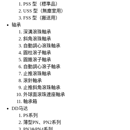
PSS 型（標準品）
USS 型（無塵室用）
FSS 型（搬送用）
轴承
深溝滾珠軸承
斜角滾珠軸承
自動調心滾珠軸承
圓柱滾子軸承
圓錐滾子軸承
自動調心滾子軸承
止推滾珠軸承
滾針軸承
止推斜角滾珠軸承
外球面滾珠連座軸承
軸承箱
DD马达
PS系列
薄型PN、PN2系列
PN3&PN4系列