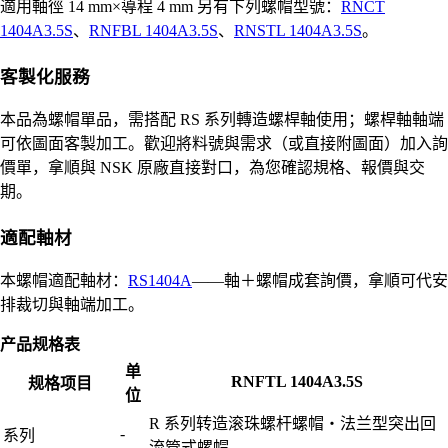
適用軸徑 14 mm×導程 4 mm 另有下列螺帽型號：
RNCT
1404A3.5S
、
RNFBL 1404A3.5S
、
RNSTL 1404A3.5S
。
客製化服務
本品為螺帽單品，需搭配 RS 系列轉造螺桿軸使用；螺桿軸軸端
可依圖面客製加工。歡迎將料號與需求（或直接附圖面）加入詢
價單，拿順與 NSK 原廠直接對口，為您確認規格、報價與交
期。
適配軸材
本螺帽適配軸材：
RS1404A
——軸＋螺帽成套詢價，拿順可代安
排裁切與軸端加工。
产品规格表
单
RNFTL 1404A3.5S
规格项目
位
R 系列转造滚珠螺杆螺帽・法兰型突出回
-
系列
流管式螺帽