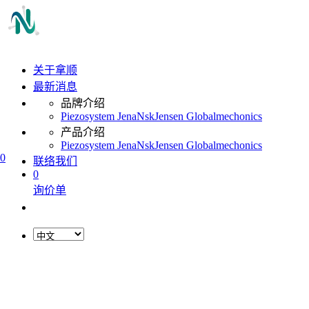
关于拿顺
最新消息
品牌介绍
Piezosystem Jena
Nsk
Jensen Global
mechonics
产品介绍
Piezosystem Jena
Nsk
Jensen Global
mechonics
0
联络我们
0
询价单
L
o
a