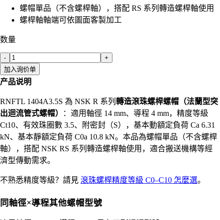
螺帽單品（不含螺桿軸），搭配 RS 系列轉造螺桿軸使用
螺桿軸軸端可依圖面客製加工
数量
-
+
加入询价单
产品说明
RNFTL 1404A3.5S 為 NSK R 系列
轉造滾珠螺桿螺帽（法蘭型突
出迴流管式螺帽）
：適用軸徑 14 mm、導程 4 mm，精度等級
Ct10、有效珠圈數 3.5、附密封（S），基本動額定負荷 Ca 6.31
kN、基本靜額定負荷 C0a 10.8 kN。本品為螺帽單品（不含螺桿
軸），搭配 NSK RS 系列轉造螺桿軸使用，適合搬送機構等經
濟型傳動需求。
不熟悉精度等級？請見
滾珠螺桿精度等級 C0–C10 怎麼選
。
同軸徑×導程其他螺帽型號