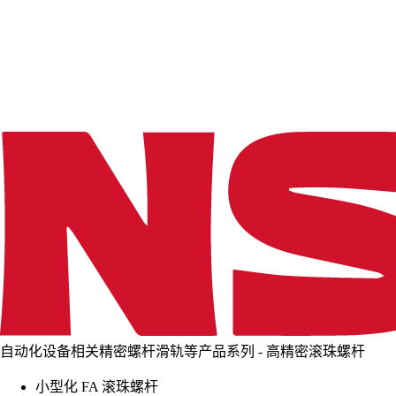
d
i
n
g
.
.
.
自动化设备相关精密螺杆滑轨等产品系列 - 高精密滚珠螺杆
小型化 FA 滚珠螺杆