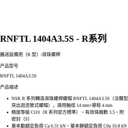
RNFTL 1404A3.5S - R系列
搬送設備用（R 型）
/
滾珠螺桿
产品型号
RNFTL 1404A3.5S
产品描述
NSK R 系列轉造滾珠螺桿螺帽 RNFTL 1404A3.5S（法蘭型
突出迴流管式螺帽），適用軸徑 14 mm×導程 4 mm
精度等級 Ct10（R 系列官方標準）・有效珠圈數 3.5・附
密封（S）
基本動額定負荷 Ca 6.31 kN・基本靜額定負荷 C0a 10.8 kN