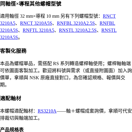
同軸徑×導程其他螺帽型號
適用軸徑 32 mm×導程 10 mm 另有下列螺帽型號：
RNCT
3210A5
、
RNCT 3210A5S
、
RNFBL 3210A2.5S
、
RNFBL
3210A5S
、
RNFTL 3210A5
、
RNSTL 3210A2.5S
、
RNSTL
3210A5S
。
客製化服務
本品為螺帽單品，需搭配 RS 系列轉造螺桿軸使用；螺桿軸軸端
可依圖面客製加工。歡迎將料號與需求（或直接附圖面）加入詢
價單，拿順與 NSK 原廠直接對口，為您確認規格、報價與交
期。
適配軸材
本螺帽適配軸材：
RS3210A
——軸＋螺帽成套詢價，拿順可代安
排裁切與軸端加工。
产品规格表