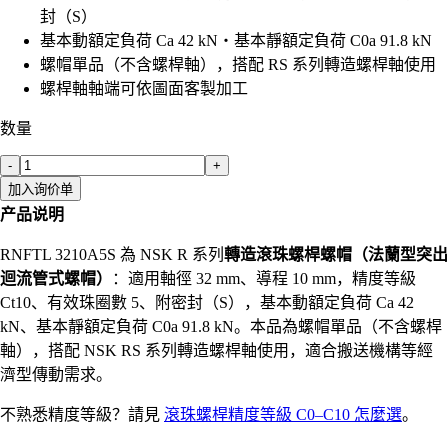
封（S）
基本動額定負荷 Ca 42 kN・基本靜額定負荷 C0a 91.8 kN
螺帽單品（不含螺桿軸），搭配 RS 系列轉造螺桿軸使用
螺桿軸軸端可依圖面客製加工
数量
-
+
加入询价单
产品说明
RNFTL 3210A5S 為 NSK R 系列
轉造滾珠螺桿螺帽（法蘭型突出
迴流管式螺帽）
：適用軸徑 32 mm、導程 10 mm，精度等級
Ct10、有效珠圈數 5、附密封（S），基本動額定負荷 Ca 42
kN、基本靜額定負荷 C0a 91.8 kN。本品為螺帽單品（不含螺桿
軸），搭配 NSK RS 系列轉造螺桿軸使用，適合搬送機構等經
濟型傳動需求。
不熟悉精度等級？請見
滾珠螺桿精度等級 C0–C10 怎麼選
。