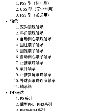
PSS 型（标准品）
USS 型（无尘室用）
FSS 型（搬送用）
轴承
深沟滚珠轴承
斜角滚珠轴承
自动调心滚珠轴承
圆柱滚子轴承
圆锥滚子轴承
自动调心滚子轴承
止推滚珠轴承
滚针轴承
止推斜角滚珠轴承
外球面滚珠连座轴承
轴承箱
DD马达
PS系列
薄型PN、PN2系列
PN3&PN4系列