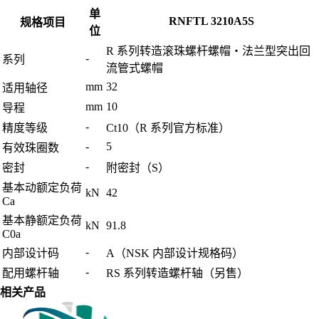
单
RNFTL 3210A5S
规格项目
位
R 系列转造滚珠螺杆螺帽・法兰型突出回
-
系列
流管式螺帽
mm
32
适用轴径
mm
10
导程
-
精度等级
Ct10（R 系列官方标准）
-
5
有效珠圈数
-
密封
附密封（S）
基本动额定负荷
kN
42
Ca
基本静额定负荷
kN
91.8
C0a
-
内部设计码
A（NSK 内部设计规格码）
-
配用螺杆轴
RS 系列转造螺杆轴（另售）
相关产品