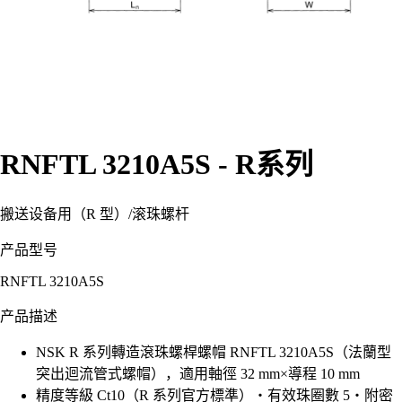
RNFTL 3210A5S - R系列
搬送设备用（R 型）
/
滚珠螺杆
产品型号
RNFTL 3210A5S
产品描述
NSK R 系列轉造滾珠螺桿螺帽 RNFTL 3210A5S（法蘭型
突出迴流管式螺帽），適用軸徑 32 mm×導程 10 mm
精度等級 Ct10（R 系列官方標準）・有效珠圈數 5・附密