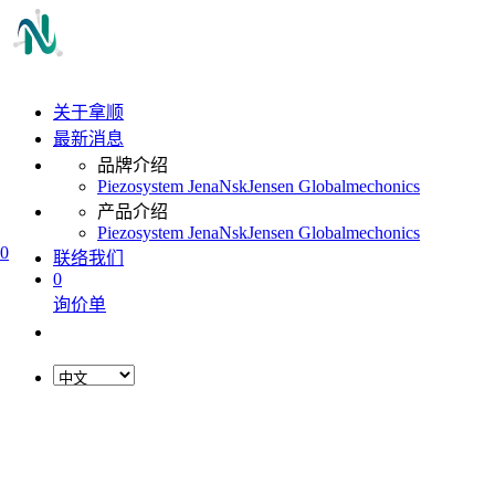
关于拿顺
最新消息
品牌介绍
Piezosystem Jena
Nsk
Jensen Global
mechonics
产品介绍
Piezosystem Jena
Nsk
Jensen Global
mechonics
0
联络我们
0
询价单
L
o
a