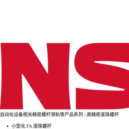
d
i
n
g
.
.
.
自动化设备相关精密螺杆滑轨等产品系列 - 高精密滚珠螺杆
小型化 FA 滚珠螺杆