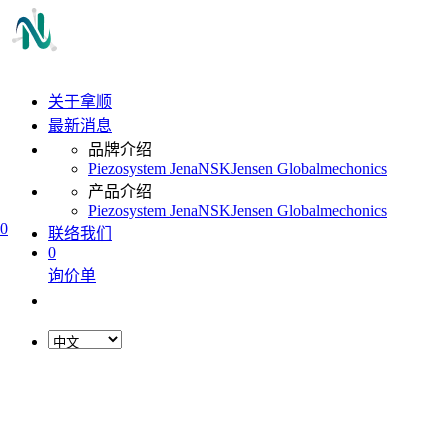
关于拿顺
最新消息
品牌介绍
Piezosystem Jena
NSK
Jensen Global
mechonics
产品介绍
Piezosystem Jena
NSK
Jensen Global
mechonics
0
联络我们
0
询价单
L
o
a