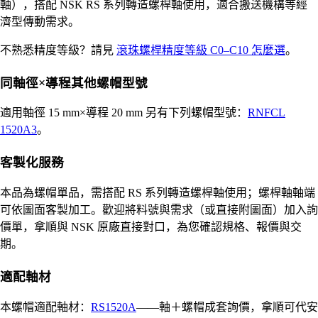
軸），搭配 NSK RS 系列轉造螺桿軸使用，適合搬送機構等經
濟型傳動需求。
不熟悉精度等級？請見
滾珠螺桿精度等級 C0–C10 怎麼選
。
同軸徑×導程其他螺帽型號
適用軸徑 15 mm×導程 20 mm 另有下列螺帽型號：
RNFCL
1520A3
。
客製化服務
本品為螺帽單品，需搭配 RS 系列轉造螺桿軸使用；螺桿軸軸端
可依圖面客製加工。歡迎將料號與需求（或直接附圖面）加入詢
價單，拿順與 NSK 原廠直接對口，為您確認規格、報價與交
期。
適配軸材
本螺帽適配軸材：
RS1520A
——軸＋螺帽成套詢價，拿順可代安