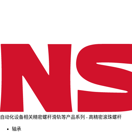
d
i
n
g
.
.
.
自动化设备相关精密螺杆滑轨等产品系列 - 高精密滚珠螺杆
轴承