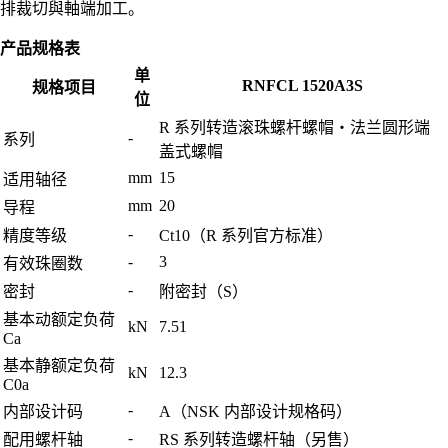
排裁切與軸端加工。
产品规格表
单
RNFCL 1520A3S
规格项目
位
R 系列转造滚珠螺杆螺帽・法兰圆形端
-
系列
盖式螺帽
mm
15
适用轴径
mm
20
导程
-
精度等级
Ct10（R 系列官方标准）
-
3
有效珠圈数
-
密封
附密封（S）
基本动额定负荷
kN
7.51
Ca
基本静额定负荷
kN
12.3
C0a
-
内部设计码
A（NSK 内部设计规格码）
-
配用螺杆轴
RS 系列转造螺杆轴（另售）