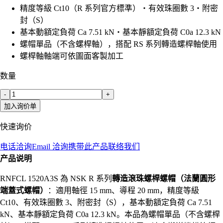
精度等級 Ct10（R 系列官方標準）・有效珠圈數 3・附密
封（S）
基本動額定負荷 Ca 7.51 kN・基本靜額定負荷 C0a 12.3 kN
螺帽單品（不含螺桿軸），搭配 RS 系列轉造螺桿軸使用
螺桿軸軸端可依圖面客製加工
数量
-
+
加入询价单
快速询价
电话洽询
Email 洽询
携带此产品联络我们
产品说明
RNFCL 1520A3S 為 NSK R 系列
轉造滾珠螺桿螺帽（法蘭圓形
端蓋式螺帽）
：適用軸徑 15 mm、導程 20 mm，精度等級
Ct10、有效珠圈數 3、附密封（S），基本動額定負荷 Ca 7.51
kN、基本靜額定負荷 C0a 12.3 kN。本品為螺帽單品（不含螺桿