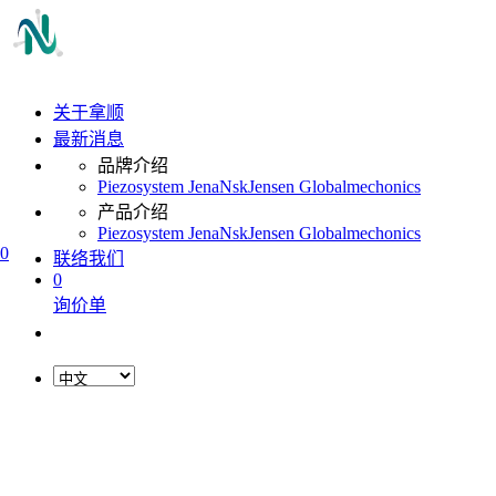
关于拿顺
最新消息
品牌介绍
Piezosystem Jena
Nsk
Jensen Global
mechonics
产品介绍
Piezosystem Jena
Nsk
Jensen Global
mechonics
0
联络我们
0
询价单
L
o
a