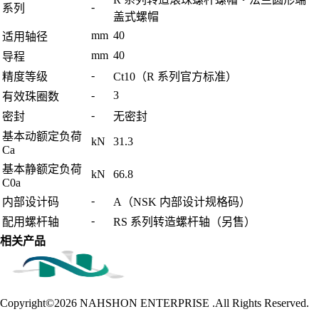
-
系列
盖式螺帽
mm
40
适用轴径
mm
40
导程
-
精度等级
Ct10（R 系列官方标准）
-
3
有效珠圈数
-
密封
无密封
基本动额定负荷
kN
31.3
Ca
基本静额定负荷
kN
66.8
C0a
-
内部设计码
A（NSK 内部设计规格码）
-
配用螺杆轴
RS 系列转造螺杆轴（另售）
相关产品
Copyright©2026
NAHSHON ENTERPRISE .All Rights Reserved.