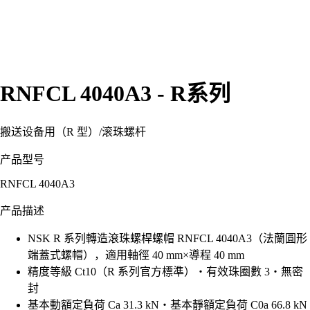
RNFCL 4040A3 - R系列
搬送设备用（R 型）
/
滚珠螺杆
产品型号
RNFCL 4040A3
产品描述
NSK R 系列轉造滾珠螺桿螺帽 RNFCL 4040A3（法蘭圓形
端蓋式螺帽），適用軸徑 40 mm×導程 40 mm
精度等級 Ct10（R 系列官方標準）・有效珠圈數 3・無密
封
基本動額定負荷 Ca 31.3 kN・基本靜額定負荷 C0a 66.8 kN