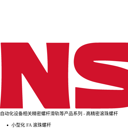
d
i
n
g
.
.
.
自动化设备相关精密螺杆滑轨等产品系列 - 高精密滚珠螺杆
小型化 FA 滚珠螺杆