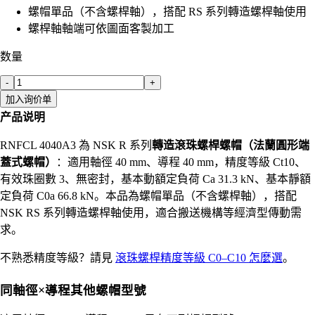
螺帽單品（不含螺桿軸），搭配 RS 系列轉造螺桿軸使用
螺桿軸軸端可依圖面客製加工
数量
-
+
加入询价单
产品说明
RNFCL 4040A3 為 NSK R 系列
轉造滾珠螺桿螺帽（法蘭圓形端
蓋式螺帽）
：適用軸徑 40 mm、導程 40 mm，精度等級 Ct10、
有效珠圈數 3、無密封，基本動額定負荷 Ca 31.3 kN、基本靜額
定負荷 C0a 66.8 kN。本品為螺帽單品（不含螺桿軸），搭配
NSK RS 系列轉造螺桿軸使用，適合搬送機構等經濟型傳動需
求。
不熟悉精度等級？請見
滾珠螺桿精度等級 C0–C10 怎麼選
。
同軸徑×導程其他螺帽型號