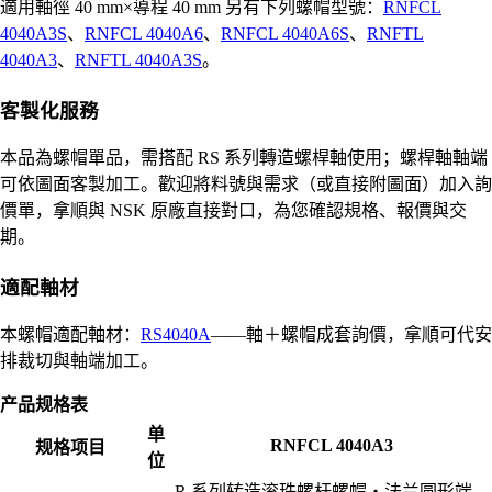
適用軸徑 40 mm×導程 40 mm 另有下列螺帽型號：
RNFCL
4040A3S
、
RNFCL 4040A6
、
RNFCL 4040A6S
、
RNFTL
4040A3
、
RNFTL 4040A3S
。
客製化服務
本品為螺帽單品，需搭配 RS 系列轉造螺桿軸使用；螺桿軸軸端
可依圖面客製加工。歡迎將料號與需求（或直接附圖面）加入詢
價單，拿順與 NSK 原廠直接對口，為您確認規格、報價與交
期。
適配軸材
本螺帽適配軸材：
RS4040A
——軸＋螺帽成套詢價，拿順可代安
排裁切與軸端加工。
产品规格表
单
RNFCL 4040A3
规格项目
位
R 系列转造滚珠螺杆螺帽・法兰圆形端