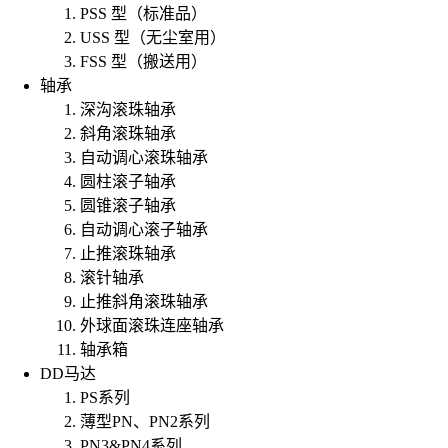
PSS 型（标准品）
USS 型（无尘室用）
FSS 型（搬送用）
轴承
深沟滚珠轴承
斜角滚珠轴承
自动调心滚珠轴承
圆柱滚子轴承
圆锥滚子轴承
自动调心滚子轴承
止推滚珠轴承
滚针轴承
止推斜角滚珠轴承
外球面滚珠连座轴承
轴承箱
DD马达
PS系列
薄型PN、PN2系列
PN3&PN4系列