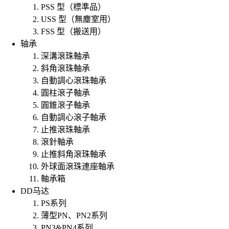
PSS 型（標準品）
USS 型（無塵室用）
FSS 型（搬送用）
轴承
深溝滾珠軸承
斜角滾珠軸承
自動調心滾珠軸承
圓柱滾子軸承
圓錐滾子軸承
自動調心滾子軸承
止推滾珠軸承
滾針軸承
止推斜角滾珠軸承
外球面滾珠連座軸承
軸承箱
DD马达
PS系列
薄型PN、PN2系列
PN3&PN4系列