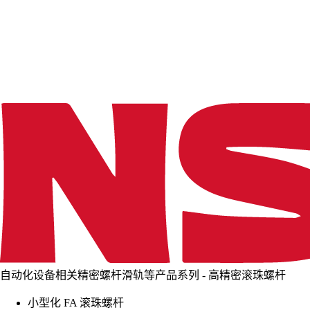
d
i
n
g
.
.
.
自动化设备相关精密螺杆滑轨等产品系列 - 高精密滚珠螺杆
小型化 FA 滚珠螺杆