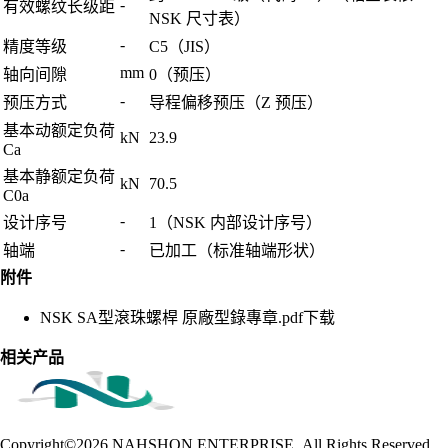
-
有效螺纹长级距
NSK 尺寸表）
-
精度等级
C5（JIS）
mm
轴向间隙
0（预压）
-
预压方式
导程偏移预压（Z 预压）
基本动额定负荷
kN
23.9
Ca
基本静额定负荷
kN
70.5
C0a
-
设计序号
1（NSK 内部设计序号）
-
轴端
已加工（标准轴端形状）
附件
NSK SA型滾珠螺桿 原廠型錄專章.pdf
下载
相关产品
Copyright©2026
NAHSHON ENTERPRISE .All Rights Reserved.