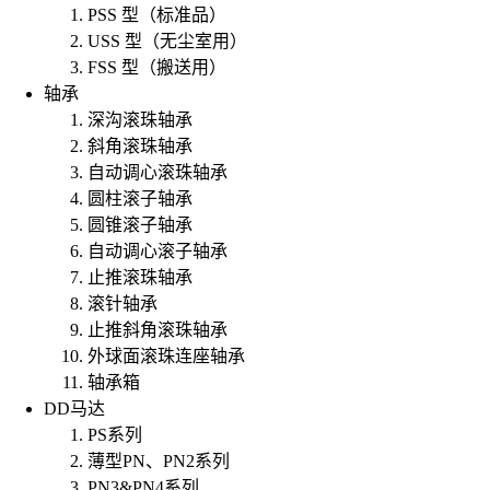
PSS 型（标准品）
USS 型（无尘室用）
FSS 型（搬送用）
轴承
深沟滚珠轴承
斜角滚珠轴承
自动调心滚珠轴承
圆柱滚子轴承
圆锥滚子轴承
自动调心滚子轴承
止推滚珠轴承
滚针轴承
止推斜角滚珠轴承
外球面滚珠连座轴承
轴承箱
DD马达
PS系列
薄型PN、PN2系列
PN3&PN4系列