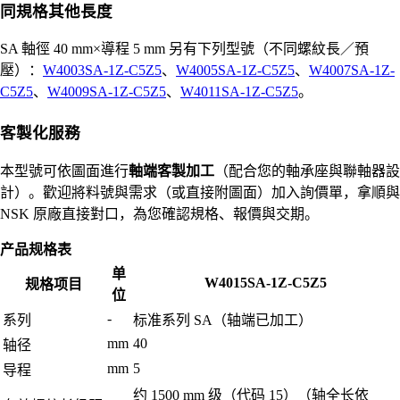
同規格其他長度
SA 軸徑 40 mm×導程 5 mm 另有下列型號（不同螺紋長／預
壓）：
W4003SA-1Z-C5Z5
、
W4005SA-1Z-C5Z5
、
W4007SA-1Z-
C5Z5
、
W4009SA-1Z-C5Z5
、
W4011SA-1Z-C5Z5
。
客製化服務
本型號可依圖面進行
軸端客製加工
（配合您的軸承座與聯軸器設
計）。歡迎將料號與需求（或直接附圖面）加入詢價單，拿順與
NSK 原廠直接對口，為您確認規格、報價與交期。
产品规格表
单
W4015SA-1Z-C5Z5
规格项目
位
-
系列
标准系列 SA（轴端已加工）
mm
40
轴径
mm
5
导程
约 1500 mm 级（代码 15）（轴全长依