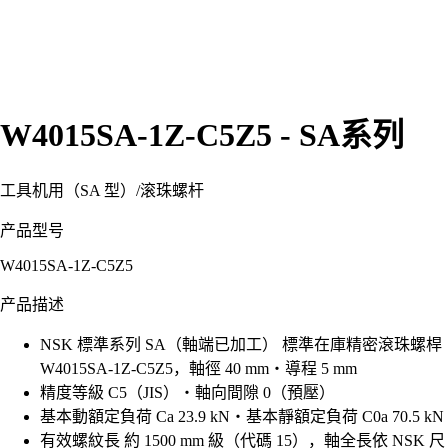
W4015SA-1Z-C5Z5 - SA系列
工具机用（SA 型）
/
滚珠螺杆
产品型号
W4015SA-1Z-C5Z5
产品描述
NSK 標準系列 SA（軸端已加工） 標準在庫精密滾珠螺桿
W4015SA-1Z-C5Z5，軸徑 40 mm・導程 5 mm
精度等級 C5（JIS）・軸向間隙 0（預壓）
基本動額定負荷 Ca 23.9 kN・基本靜額定負荷 C0a 70.5 kN
有效螺紋長 約 1500 mm 級（代碼 15），軸全長依 NSK 尺