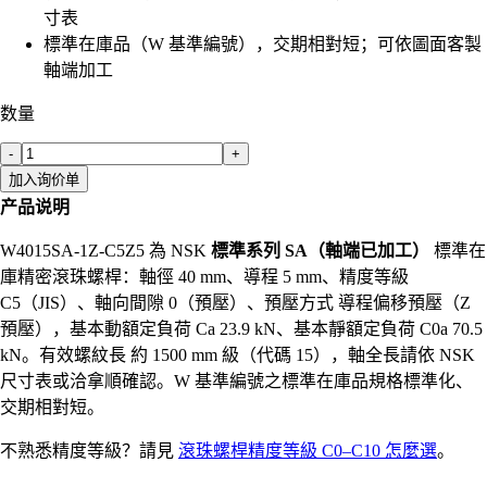
寸表
標準在庫品（W 基準編號），交期相對短；可依圖面客製
軸端加工
数量
-
+
加入询价单
产品说明
W4015SA-1Z-C5Z5 為 NSK
標準系列 SA（軸端已加工）
標準在
庫精密滾珠螺桿：軸徑 40 mm、導程 5 mm、精度等級
C5（JIS）、軸向間隙 0（預壓）、預壓方式 導程偏移預壓（Z
預壓），基本動額定負荷 Ca 23.9 kN、基本靜額定負荷 C0a 70.5
kN。有效螺紋長 約 1500 mm 級（代碼 15），軸全長請依 NSK
尺寸表或洽拿順確認。W 基準編號之標準在庫品規格標準化、
交期相對短。
不熟悉精度等級？請見
滾珠螺桿精度等級 C0–C10 怎麼選
。