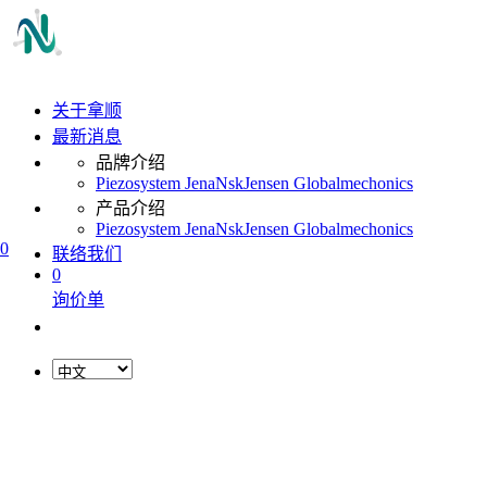
关于拿顺
最新消息
品牌介绍
Piezosystem Jena
Nsk
Jensen Global
mechonics
产品介绍
Piezosystem Jena
Nsk
Jensen Global
mechonics
0
联络我们
0
询价单
L
o
a