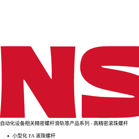
d
i
n
g
.
.
.
自动化设备相关精密螺杆滑轨等产品系列 - 高精密滚珠螺杆
小型化 FA 滚珠螺杆