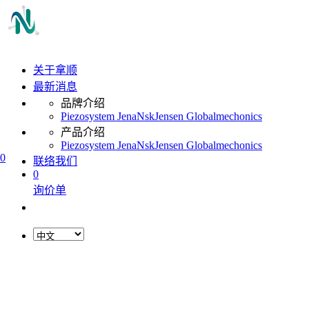
关于拿顺
最新消息
品牌介绍
Piezosystem Jena
Nsk
Jensen Global
mechonics
产品介绍
Piezosystem Jena
Nsk
Jensen Global
mechonics
0
联络我们
0
询价单
L
o
a