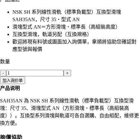
NSK SH 系列線性滑軌（標準負載型）互換型滑塊
SAH35AN，尺寸 35・型式 AN
滑塊型式 AN＝方形滑塊・標準長（高組裝高度）
互換型滑塊，軌道另配（互換規格）
歡迎將現有料號或圖面加入詢價單，拿順將協助您確認對
應型號與報價
数量
-
+
加入询价单
产品说明
SAH35AN 為 NSK SH 系列線性滑軌（標準負載型）互換型滑
塊：尺寸 35、滑塊型式 AN（方形滑塊・標準長（高組裝高
度））。互換型系列滑塊與軌道可各自選購、自由組配，維修更
換方便。
詢價協助