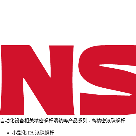
d
i
n
g
.
.
.
自动化设备相关精密螺杆滑轨等产品系列 - 高精密滚珠螺杆
小型化 FA 滚珠螺杆