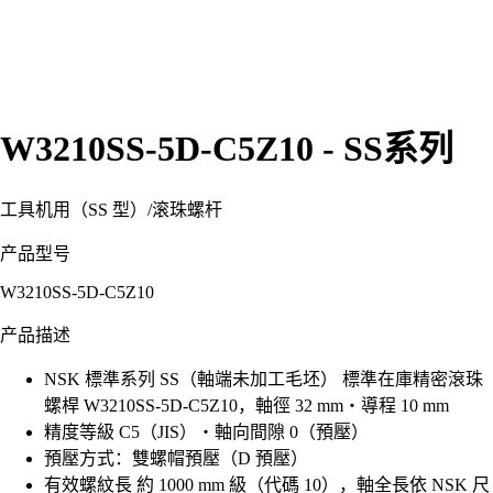
W3210SS-5D-C5Z10 - SS系列
工具机用（SS 型）
/
滚珠螺杆
产品型号
W3210SS-5D-C5Z10
产品描述
NSK 標準系列 SS（軸端未加工毛坯） 標準在庫精密滾珠
螺桿 W3210SS-5D-C5Z10，軸徑 32 mm・導程 10 mm
精度等級 C5（JIS）・軸向間隙 0（預壓）
預壓方式：雙螺帽預壓（D 預壓）
有效螺紋長 約 1000 mm 級（代碼 10），軸全長依 NSK 尺