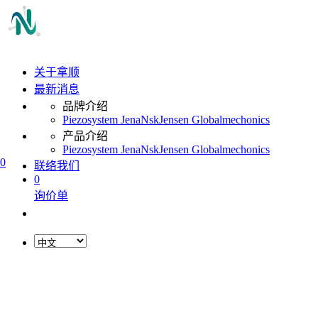
关于拿顺
最新消息
品牌介绍
Piezosystem Jena
Nsk
Jensen Global
mechonics
产品介绍
Piezosystem Jena
Nsk
Jensen Global
mechonics
0
联络我们
0
询价单
L
o
a