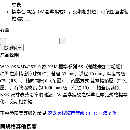
寸表
標準在庫品（W 基準編號），交期相對短；可依圖面客製
軸端加工
数量
-
+
加入询价单
产品说明
W3210SS-5D-C5Z10 為 NSK
標準系列 SS（軸端未加工毛坯）
標準在庫精密滾珠螺桿：軸徑 32 mm、導程 10 mm、精度等級
C5（JIS）、軸向間隙 0（預壓）、預壓方式 雙螺帽預壓（D 預
壓）。有效螺紋長 約 1000 mm 級（代碼 10），軸全長請依
NSK 尺寸表或洽拿順確認。W 基準編號之標準在庫品規格標準
化、交期相對短。
不熟悉精度等級？請見
滾珠螺桿精度等級 C0–C10 怎麼選
。
同規格其他長度