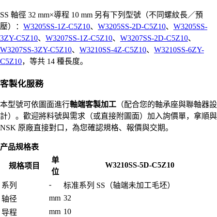
SS 軸徑 32 mm×導程 10 mm 另有下列型號（不同螺紋長／預
壓）：
W3205SS-1Z-C5Z10
、
W3205SS-2D-C5Z10
、
W3205SS-
3ZY-C5Z10
、
W3207SS-1Z-C5Z10
、
W3207SS-2D-C5Z10
、
W3207SS-3ZY-C5Z10
、
W3210SS-4Z-C5Z10
、
W3210SS-6ZY-
C5Z10
，等共 14 種長度。
客製化服務
本型號可依圖面進行
軸端客製加工
（配合您的軸承座與聯軸器設
計）。歡迎將料號與需求（或直接附圖面）加入詢價單，拿順與
NSK 原廠直接對口，為您確認規格、報價與交期。
产品规格表
单
W3210SS-5D-C5Z10
规格项目
位
-
系列
标准系列 SS（轴端未加工毛坯）
mm
32
轴径
mm
10
导程