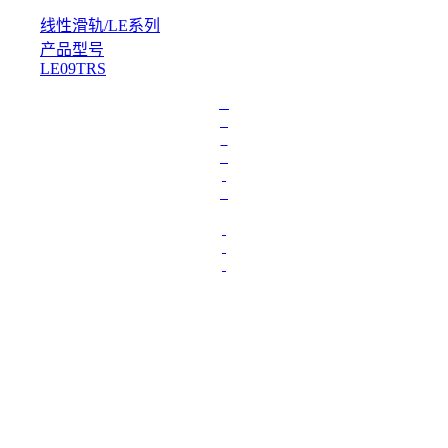
线性滑轨
/
LE系列
产品型号
LE09TRS
L
o
a
d
i
n
g
.
.
.