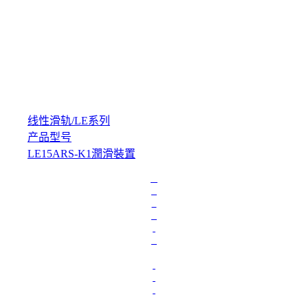
线性滑轨
/
LE系列
产品型号
LE15ARS-K1潤滑裝置
L
o
a
d
i
n
g
.
.
.