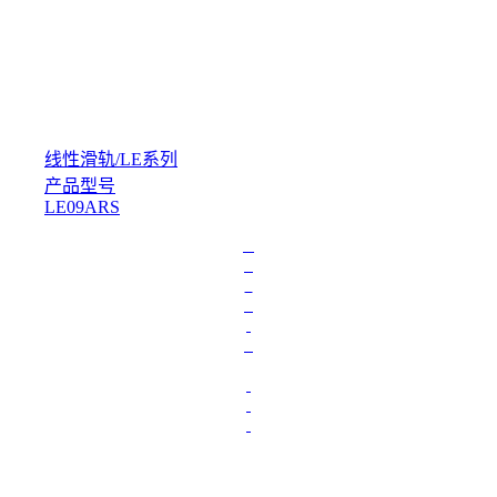
线性滑轨
/
LE系列
产品型号
LE09ARS
L
o
a
d
i
n
g
.
.
.