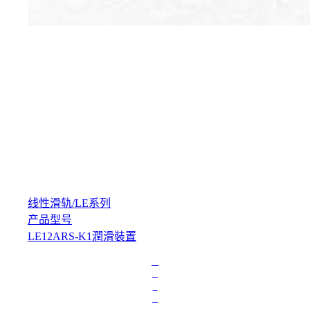
线性滑轨
/
LE系列
产品型号
LE12ARS-K1潤滑裝置
L
o
a
d