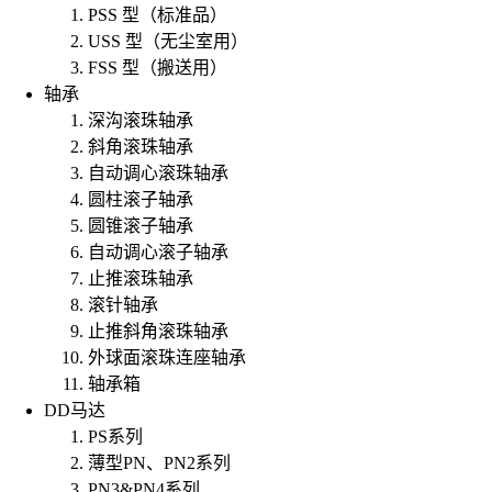
PSS 型（标准品）
USS 型（无尘室用）
FSS 型（搬送用）
轴承
深沟滚珠轴承
斜角滚珠轴承
自动调心滚珠轴承
圆柱滚子轴承
圆锥滚子轴承
自动调心滚子轴承
止推滚珠轴承
滚针轴承
止推斜角滚珠轴承
外球面滚珠连座轴承
轴承箱
DD马达
PS系列
薄型PN、PN2系列
PN3&PN4系列