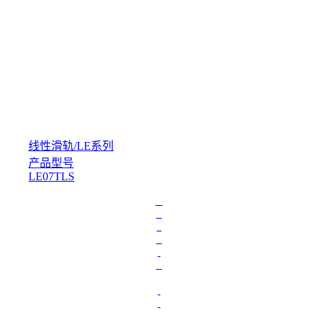
线性滑轨
/
LE系列
产品型号
LE07TLS
L
o
a
d
i
n
g
.
.
.