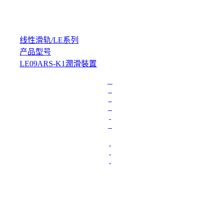
线性滑轨
/
LE系列
产品型号
LE09ARS-K1潤滑裝置
L
o
a
d
i
n
g
.
.
.