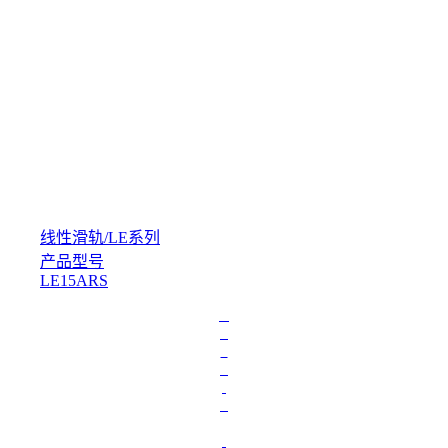
线性滑轨
/
LE系列
产品型号
LE15ARS
L
o
a
d
i
n
g
.