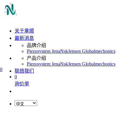
关于拿顺
最新消息
品牌介绍
Piezosystem Jena
Nsk
Jensen Global
mechonics
产品介绍
Piezosystem Jena
Nsk
Jensen Global
mechonics
0
联络我们
0
询价单
L
o
a