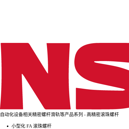
d
i
n
g
.
.
.
自动化设备相关精密螺杆滑轨等产品系列 - 高精密滚珠螺杆
小型化 FA 滚珠螺杆