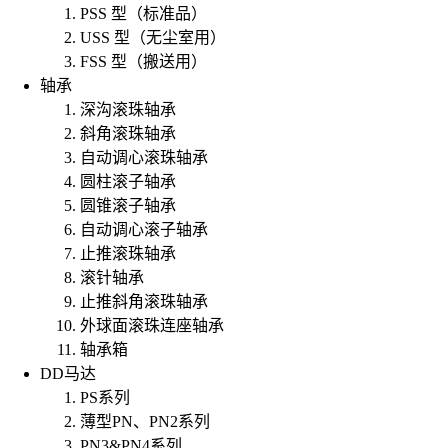
PSS 型（标准品）
USS 型（无尘室用）
FSS 型（搬送用）
轴承
深沟滚珠轴承
斜角滚珠轴承
自动调心滚珠轴承
圆柱滚子轴承
圆锥滚子轴承
自动调心滚子轴承
止推滚珠轴承
滚针轴承
止推斜角滚珠轴承
外球面滚珠连座轴承
轴承箱
DD马达
PS系列
薄型PN、PN2系列
PN3&PN4系列