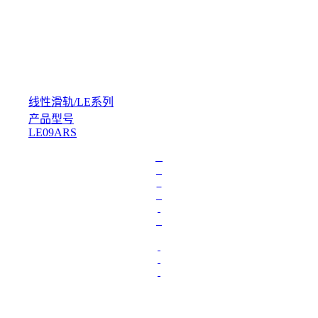
线性滑轨
/
LE系列
产品型号
LE09ARS
L
o
a
d
i
n
g
.
.
.