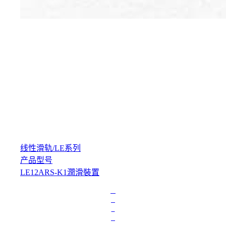
线性滑轨
/
LE系列
产品型号
LE12ARS-K1潤滑裝置
L
o
a
d