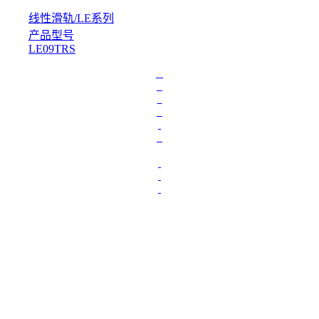
线性滑轨
/
LE系列
产品型号
LE09TRS
L
o
a
d
i
n
g
.
.
.