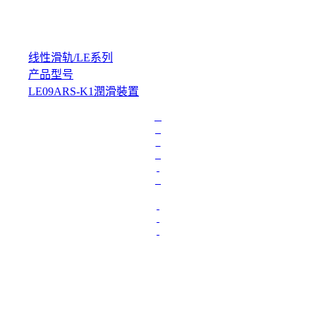
线性滑轨
/
LE系列
产品型号
LE09ARS-K1潤滑裝置
L
o
a
d
i
n
g
.
.
.