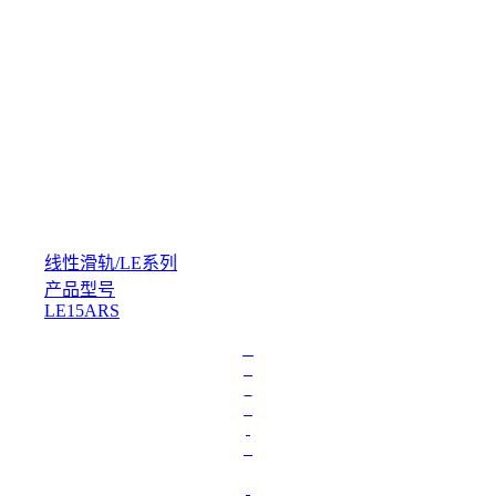
线性滑轨
/
LE系列
产品型号
LE15ARS
L
o
a
d
i
n
g
.