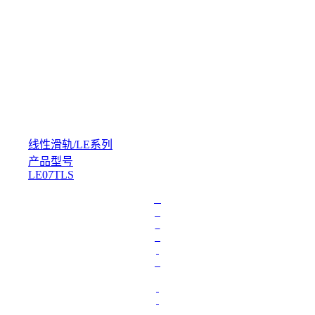
线性滑轨
/
LE系列
产品型号
LE07TLS
L
o
a
d
i
n
g
.
.
.