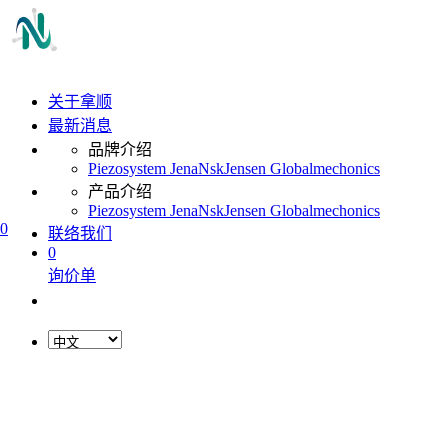
关于拿顺
最新消息
品牌介绍
Piezosystem Jena
Nsk
Jensen Global
mechonics
产品介绍
Piezosystem Jena
Nsk
Jensen Global
mechonics
0
联络我们
0
询价单
L
o
a