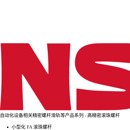
d
i
n
g
.
.
.
自动化设备相关精密螺杆滑轨等产品系列 - 高精密滚珠螺杆
小型化 FA 滚珠螺杆