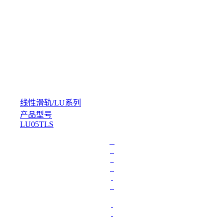
线性滑轨
/
LU系列
产品型号
LU05TLS
L
o
a
d
i
n
g
.
.
.