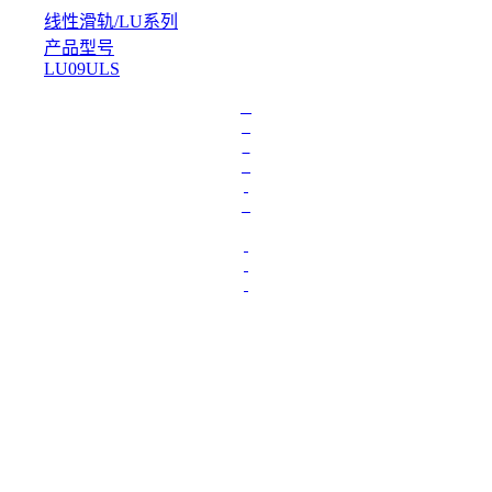
线性滑轨
/
LU系列
产品型号
LU09ULS
L
o
a
d
i
n
g
.
.
.