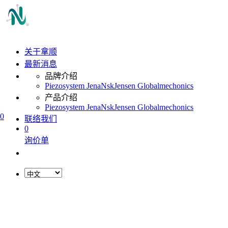
关于拿顺
最新消息
品牌介绍
Piezosystem Jena
Nsk
Jensen Global
mechonics
产品介绍
Piezosystem Jena
Nsk
Jensen Global
mechonics
0
联络我们
0
询价单
L
o
a