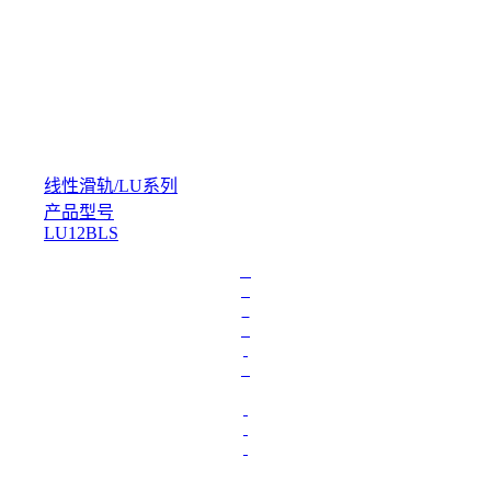
线性滑轨
/
LU系列
产品型号
LU12BLS
L
o
a
d
i
n
g
.
.
.