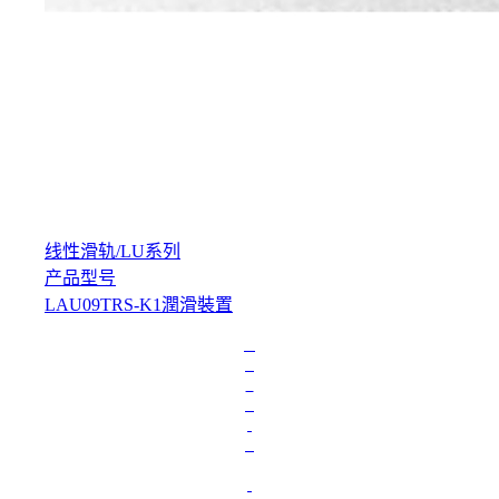
线性滑轨
/
LU系列
产品型号
LAU09TRS-K1潤滑裝置
L
o
a
d
i
n
g
.