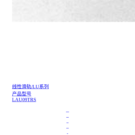
线性滑轨
/
LU系列
产品型号
LAU09TRS
L
o
a
d
i