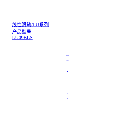
线性滑轨
/
LU系列
产品型号
LU09BLS
L
o
a
d
i
n
g
.
.
.