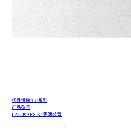
线性滑轨
/
LU系列
产品型号
LAU09ARS-K1潤滑裝置
L
o