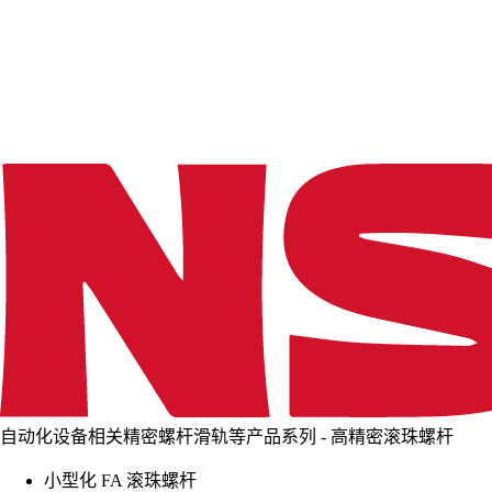
d
i
n
g
.
.
.
自动化设备相关精密螺杆滑轨等产品系列 - 高精密滚珠螺杆
小型化 FA 滚珠螺杆