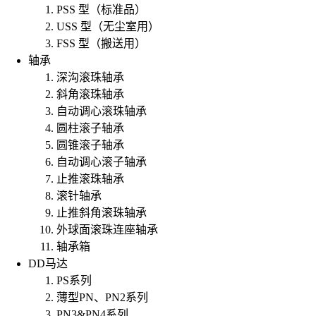
PSS 型（标准品）
USS 型（无尘室用）
FSS 型（搬送用）
轴承
深沟滚珠轴承
斜角滚珠轴承
自动调心滚珠轴承
圆柱滚子轴承
圆锥滚子轴承
自动调心滚子轴承
止推滚珠轴承
滚针轴承
止推斜角滚珠轴承
外球面滚珠连座轴承
轴承箱
DD马达
PS系列
薄型PN、PN2系列
PN3&PN4系列