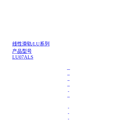
线性滑轨
/
LU系列
产品型号
LU07ALS
L
o
a
d
i
n
g
.
.
.