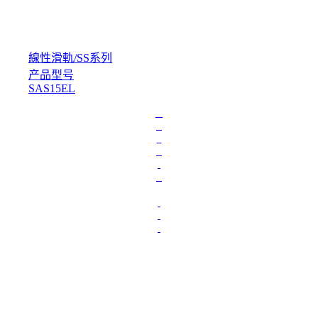
線性滑軌
/
SS系列
产品型号
SAS15EL
L
o
a
d
i
n
g
.
.
.