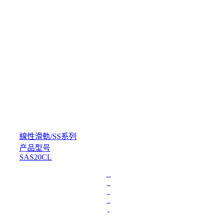
線性滑軌
/
SS系列
产品型号
SAS20CL
L
o
a
d
i