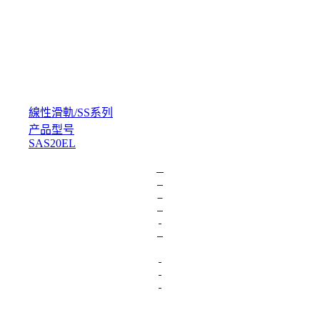
線性滑軌
/
SS系列
产品型号
SAS20EL
L
o
a
d
i
n
g
.
.
.