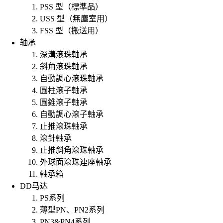
PSS 型（標準品）
USS 型（無塵室用）
FSS 型（搬送用）
轴承
深溝滾珠軸承
斜角滾珠軸承
自動調心滾珠軸承
圓柱滾子軸承
圓錐滾子軸承
自動調心滾子軸承
止推滾珠軸承
滾針軸承
止推斜角滾珠軸承
外球面滾珠連座軸承
軸承箱
DD马达
PS系列
薄型PN、PN2系列
PN3&PN4系列