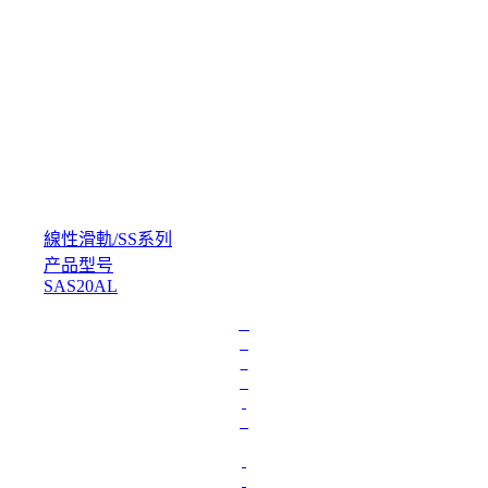
線性滑軌
/
SS系列
产品型号
SAS20AL
L
o
a
d
i
n
g
.
.