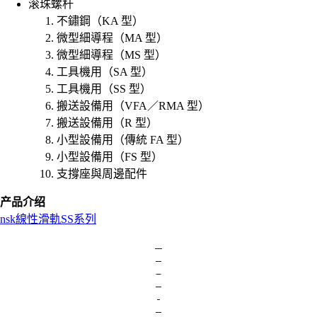
滚珠螺杆
不鏽鋼（KA 型）
微型細導程（MA 型）
微型細導程（MS 型）
工具機用（SA 型）
工具機用（SS 型）
搬送設備用（VFA／RMA 型）
搬送設備用（R 型）
小型設備用（傳統 FA 型）
小型設備用（FS 型）
支撐座與周邊配件
产品介绍
nsk
線性滑軌
SS系列
L
o
a
d
i
n