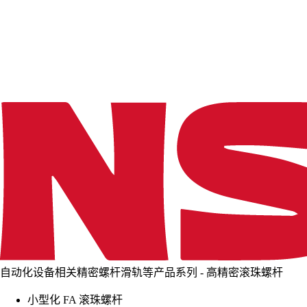
d
i
n
g
.
.
.
自动化设备相关精密螺杆滑轨等产品系列 - 高精密滚珠螺杆
小型化 FA 滚珠螺杆