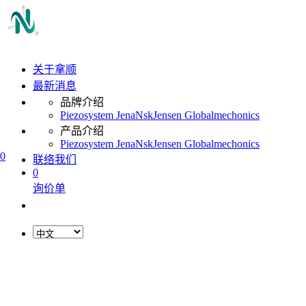
关于拿顺
最新消息
品牌介绍
Piezosystem Jena
Nsk
Jensen Global
mechonics
产品介绍
Piezosystem Jena
Nsk
Jensen Global
mechonics
0
联络我们
0
询价单
L
o
a