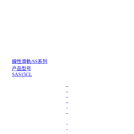
線性滑軌
/
SS系列
产品型号
SAS15CL
L
o
a
d
i
n
g
.
.
.