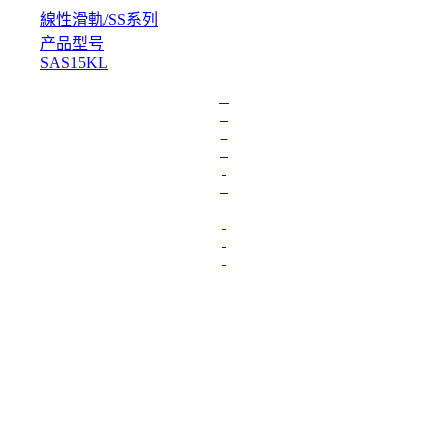
線性滑軌
/
SS系列
产品型号
SAS15KL
L
o
a
d
i
n
g
.
.
.