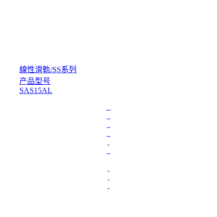
線性滑軌
/
SS系列
产品型号
SAS15AL
L
o
a
d
i
n
g
.
.
.