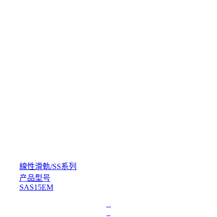
線性滑軌
/
SS系列
产品型号
SAS15EM
L
o