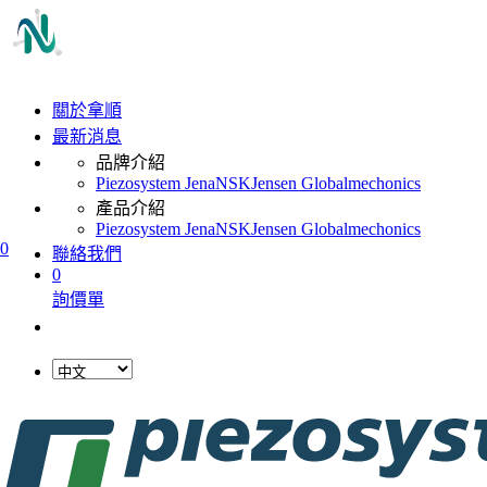
關於拿順
最新消息
品牌介紹
Piezosystem Jena
NSK
Jensen Global
mechonics
產品介紹
Piezosystem Jena
NSK
Jensen Global
mechonics
0
聯絡我們
0
詢價單