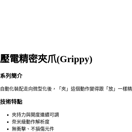
壓電精密夾爪(Grippy)
系列簡介
自動化裝配走向微型化後，「夾」這個動作變得跟「放」一樣精
技術特點
夾持力與開度連續可調
奈米級動作解析度
無衝擊、不損傷元件