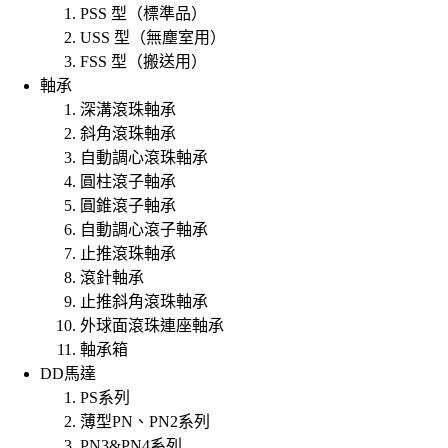
PSS 型（標準品）
USS 型（無塵室用）
FSS 型（搬送用）
軸承
深溝滾珠軸承
斜角滾珠軸承
自動調心滾珠軸承
圓柱滾子軸承
圓錐滾子軸承
自動調心滾子軸承
止推滾珠軸承
滾針軸承
止推斜角滾珠軸承
外球面滾珠連座軸承
軸承箱
DD馬達
PS系列
薄型PN、PN2系列
PN3&PN4系列