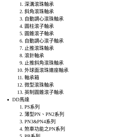
深溝滾珠軸承
斜角滾珠軸承
自動調心滾珠軸承
圓柱滾子軸承
圓錐滾子軸承
自動調心滾子軸承
止推滾珠軸承
滾針軸承
止推斜角滾珠軸承
外球面滾珠連座軸承
軸承箱
微型滾珠軸承
英制圓錐滾子軸承
DD馬達
PS系列
薄型PN、PN2系列
PN3&PN4系列
煞車功能之PN系列
PB系列