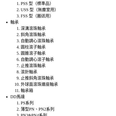
PSS 型（標準品）
USS 型（無塵室用）
FSS 型（搬送用）
軸承
深溝滾珠軸承
斜角滾珠軸承
自動調心滾珠軸承
圓柱滾子軸承
圓錐滾子軸承
自動調心滾子軸承
止推滾珠軸承
滾針軸承
止推斜角滾珠軸承
外球面滾珠連座軸承
軸承箱
DD馬達
PS系列
薄型PN、PN2系列
PN3&PN4系列