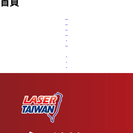
首頁
L
o
a
d
i
n
g
.
.
.