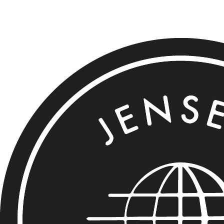
.
.
.