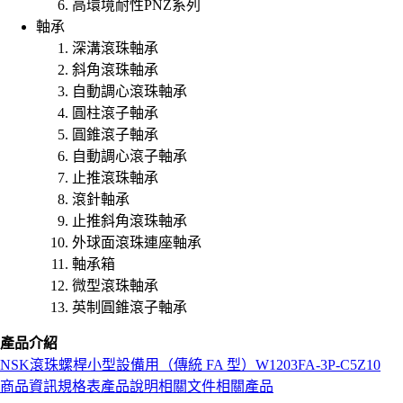
高環境耐性PNZ系列
軸承
深溝滾珠軸承
斜角滾珠軸承
自動調心滾珠軸承
圓柱滾子軸承
圓錐滾子軸承
自動調心滾子軸承
止推滾珠軸承
滾針軸承
止推斜角滾珠軸承
外球面滾珠連座軸承
軸承箱
微型滾珠軸承
英制圓錐滾子軸承
產品介紹
NSK
滾珠螺桿
小型設備用（傳統 FA 型）
W1203FA-3P-C5Z10
商品資訊
規格表
產品說明
相關文件
相關產品