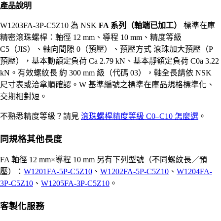
產品說明
W1203FA-3P-C5Z10 為 NSK
FA 系列（軸端已加工）
標準在庫
精密滾珠螺桿：軸徑 12 mm、導程 10 mm、精度等級
C5（JIS）、軸向間隙 0（預壓）、預壓方式 滾珠加大預壓（P
預壓），基本動額定負荷 Ca 2.79 kN、基本靜額定負荷 C0a 3.22
kN。有效螺紋長 約 300 mm 級（代碼 03），軸全長請依 NSK
尺寸表或洽拿順確認。W 基準編號之標準在庫品規格標準化、
交期相對短。
不熟悉精度等級？請見
滾珠螺桿精度等級 C0–C10 怎麼選
。
同規格其他長度
FA 軸徑 12 mm×導程 10 mm 另有下列型號（不同螺紋長／預
壓）：
W1201FA-5P-C5Z10
、
W1202FA-5P-C5Z10
、
W1204FA-
3P-C5Z10
、
W1205FA-3P-C5Z10
。
客製化服務