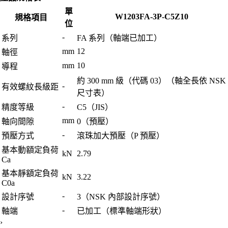
單
W1203FA-3P-C5Z10
規格項目
位
-
系列
FA 系列（軸端已加工）
mm
12
軸徑
mm
10
導程
約 300 mm 級（代碼 03）（軸全長依 NSK
-
有效螺紋長級距
尺寸表）
-
精度等級
C5（JIS）
mm
軸向間隙
0（預壓）
-
預壓方式
滾珠加大預壓（P 預壓）
基本動額定負荷
kN
2.79
Ca
基本靜額定負荷
kN
3.22
C0a
-
設計序號
3（NSK 內部設計序號）
-
軸端
已加工（標準軸端形狀）
›