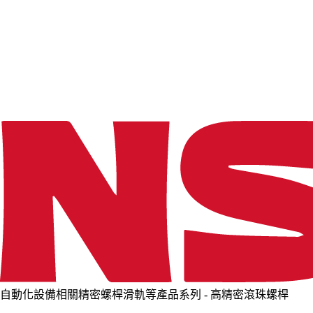
o
a
d
i
n
g
.
.
.
自動化設備相關精密螺桿滑軌等產品系列 - 高精密滾珠螺桿