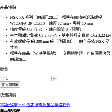
產品特點
NSK FA 系列（軸端已加工） 標準在庫精密滾珠螺桿
W1203FA-3P-C5Z10，軸徑 12 mm・導程 10 mm
精度等級 C5（JIS）・軸向間隙 0（預壓）
基本動額定負荷 Ca 2.79 kN・基本靜額定負荷 C0a 3.22 kN
有效螺紋長 約 300 mm 級（代碼 03），軸全長依 NSK 尺
寸表
標準在庫品（W 基準編號），交期相對短；可依圖面客製
軸端加工
數量
-
+
加入詢價單
快速詢價
電話洽詢
Email 洽詢
攜帶此產品聯絡我們
產品規格表