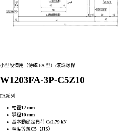
小型設備用（傳統 FA 型）
/
滾珠螺桿
W1203FA-3P-C5Z10
FA系列
軸徑
12 mm
導程
10 mm
基本動額定負荷 Ca
2.79 kN
精度等級
C5（JIS）