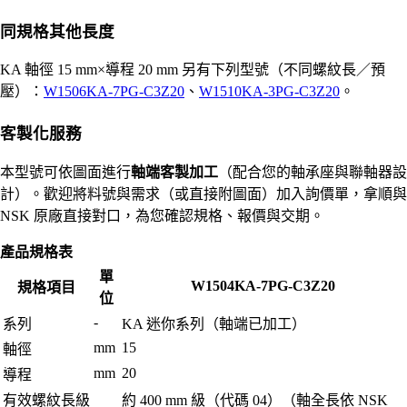
同規格其他長度
KA 軸徑 15 mm×導程 20 mm 另有下列型號（不同螺紋長／預
壓）：
W1506KA-7PG-C3Z20
、
W1510KA-3PG-C3Z20
。
客製化服務
本型號可依圖面進行
軸端客製加工
（配合您的軸承座與聯軸器設
計）。歡迎將料號與需求（或直接附圖面）加入詢價單，拿順與
NSK 原廠直接對口，為您確認規格、報價與交期。
產品規格表
單
W1504KA-7PG-C3Z20
規格項目
位
-
系列
KA 迷你系列（軸端已加工）
mm
15
軸徑
mm
20
導程
有效螺紋長級
約 400 mm 級（代碼 04）（軸全長依 NSK