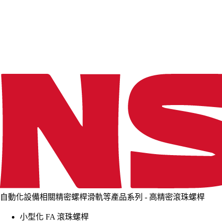
d
i
n
g
.
.
.
自動化設備相關精密螺桿滑軌等產品系列 - 高精密滾珠螺桿
小型化 FA 滾珠螺桿