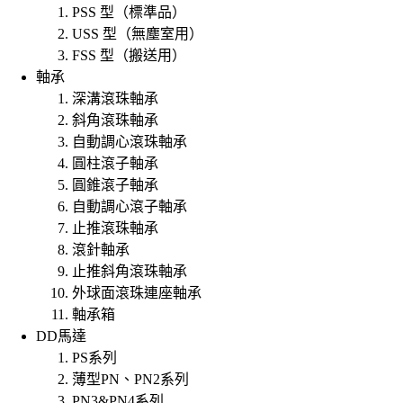
PSS 型（標準品）
USS 型（無塵室用）
FSS 型（搬送用）
軸承
深溝滾珠軸承
斜角滾珠軸承
自動調心滾珠軸承
圓柱滾子軸承
圓錐滾子軸承
自動調心滾子軸承
止推滾珠軸承
滾針軸承
止推斜角滾珠軸承
外球面滾珠連座軸承
軸承箱
DD馬達
PS系列
薄型PN、PN2系列
PN3&PN4系列