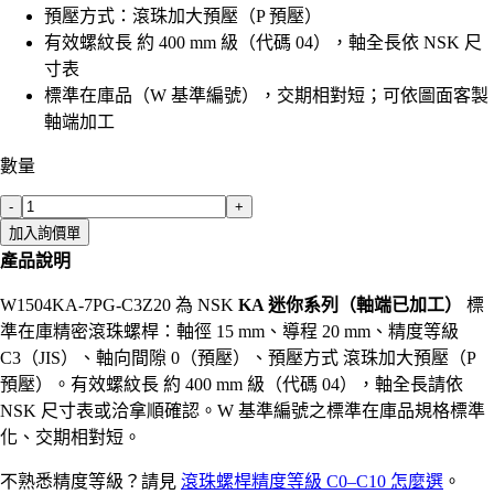
預壓方式：滾珠加大預壓（P 預壓）
有效螺紋長 約 400 mm 級（代碼 04），軸全長依 NSK 尺
寸表
標準在庫品（W 基準編號），交期相對短；可依圖面客製
軸端加工
數量
-
+
加入詢價單
產品說明
W1504KA-7PG-C3Z20 為 NSK
KA 迷你系列（軸端已加工）
標
準在庫精密滾珠螺桿：軸徑 15 mm、導程 20 mm、精度等級
C3（JIS）、軸向間隙 0（預壓）、預壓方式 滾珠加大預壓（P
預壓）。有效螺紋長 約 400 mm 級（代碼 04），軸全長請依
NSK 尺寸表或洽拿順確認。W 基準編號之標準在庫品規格標準
化、交期相對短。
不熟悉精度等級？請見
滾珠螺桿精度等級 C0–C10 怎麼選
。