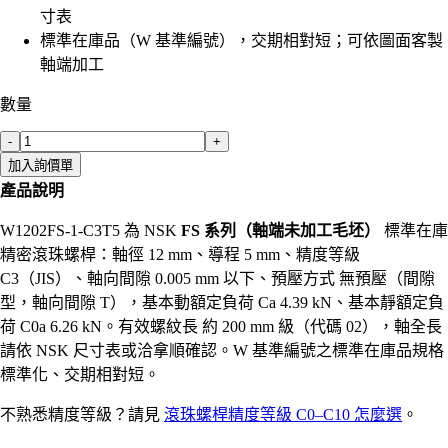
寸表
標準在庫品（W 基準編號），交期相對短；可依圖面客製
軸端加工
數量
-
+
加入詢價單
產品說明
W1202FS-1-C3T5 為 NSK
FS 系列（軸端未加工毛坯）
標準在庫
精密滾珠螺桿：軸徑 12 mm、導程 5 mm、精度等級
C3（JIS）、軸向間隙 0.005 mm 以下、預壓方式 無預壓（間隙
型，軸向間隙 T），基本動額定負荷 Ca 4.39 kN、基本靜額定負
荷 C0a 6.26 kN。有效螺紋長 約 200 mm 級（代碼 02），軸全長
請依 NSK 尺寸表或洽拿順確認。W 基準編號之標準在庫品規格
標準化、交期相對短。
不熟悉精度等級？請見
滾珠螺桿精度等級 C0–C10 怎麼選
。