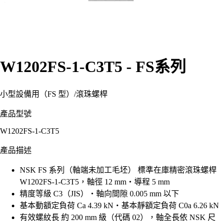
W1202FS-1-C3T5 - FS系列
小型設備用（FS 型）
/
滾珠螺桿
產品型號
W1202FS-1-C3T5
產品描述
NSK FS 系列（軸端未加工毛坯） 標準在庫精密滾珠螺桿
W1202FS-1-C3T5，軸徑 12 mm・導程 5 mm
精度等級 C3（JIS）・軸向間隙 0.005 mm 以下
基本動額定負荷 Ca 4.39 kN・基本靜額定負荷 C0a 6.26 kN
有效螺紋長 約 200 mm 級（代碼 02），軸全長依 NSK 尺