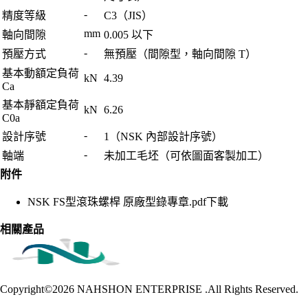
-
精度等級
C3（JIS）
mm
軸向間隙
0.005 以下
-
預壓方式
無預壓（間隙型，軸向間隙 T）
基本動額定負荷
kN
4.39
Ca
基本靜額定負荷
kN
6.26
C0a
-
設計序號
1（NSK 內部設計序號）
-
軸端
未加工毛坯（可依圖面客製加工）
附件
NSK FS型滾珠螺桿 原廠型錄專章.pdf
下載
相關產品
Copyright©2026
NAHSHON ENTERPRISE .All Rights Reserved.