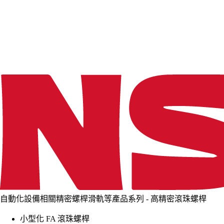
d
i
n
g
.
.
.
自動化設備相關精密螺桿滑軌等產品系列 - 高精密滾珠螺桿
小型化 FA 滾珠螺桿