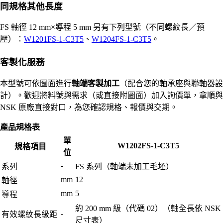
同規格其他長度
FS 軸徑 12 mm×導程 5 mm 另有下列型號（不同螺紋長／預
壓）：
W1201FS-1-C3T5
、
W1204FS-1-C3T5
。
客製化服務
本型號可依圖面進行
軸端客製加工
（配合您的軸承座與聯軸器設
計）。歡迎將料號與需求（或直接附圖面）加入詢價單，拿順與
NSK 原廠直接對口，為您確認規格、報價與交期。
產品規格表
單
W1202FS-1-C3T5
規格項目
位
-
系列
FS 系列（軸端未加工毛坯）
mm
12
軸徑
mm
5
導程
約 200 mm 級（代碼 02）（軸全長依 NSK
-
有效螺紋長級距
尺寸表）