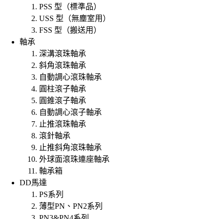
PSS 型（標準品）
USS 型（無塵室用）
FSS 型（搬送用）
軸承
深溝滾珠軸承
斜角滾珠軸承
自動調心滾珠軸承
圓柱滾子軸承
圓錐滾子軸承
自動調心滾子軸承
止推滾珠軸承
滾針軸承
止推斜角滾珠軸承
外球面滾珠連座軸承
軸承箱
DD馬達
PS系列
薄型PN、PN2系列
PN3&PN4系列