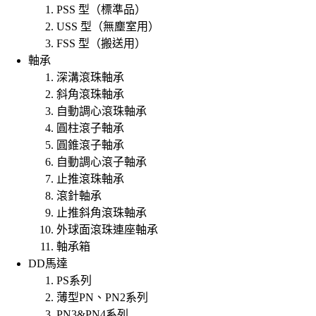
PSS 型（標準品）
USS 型（無塵室用）
FSS 型（搬送用）
軸承
深溝滾珠軸承
斜角滾珠軸承
自動調心滾珠軸承
圓柱滾子軸承
圓錐滾子軸承
自動調心滾子軸承
止推滾珠軸承
滾針軸承
止推斜角滾珠軸承
外球面滾珠連座軸承
軸承箱
DD馬達
PS系列
薄型PN、PN2系列
PN3&PN4系列