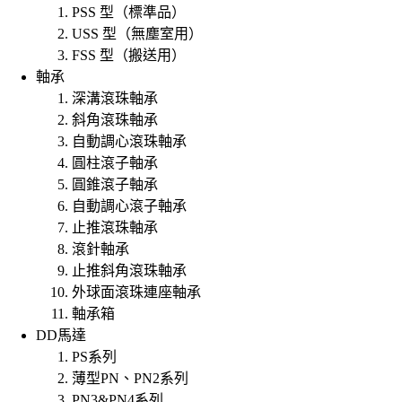
PSS 型（標準品）
USS 型（無塵室用）
FSS 型（搬送用）
軸承
深溝滾珠軸承
斜角滾珠軸承
自動調心滾珠軸承
圓柱滾子軸承
圓錐滾子軸承
自動調心滾子軸承
止推滾珠軸承
滾針軸承
止推斜角滾珠軸承
外球面滾珠連座軸承
軸承箱
DD馬達
PS系列
薄型PN、PN2系列
PN3&PN4系列