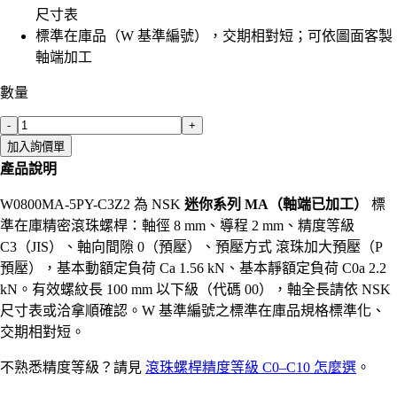
尺寸表
標準在庫品（W 基準編號），交期相對短；可依圖面客製
軸端加工
數量
-
+
加入詢價單
產品說明
W0800MA-5PY-C3Z2 為 NSK
迷你系列 MA（軸端已加工）
標
準在庫精密滾珠螺桿：軸徑 8 mm、導程 2 mm、精度等級
C3（JIS）、軸向間隙 0（預壓）、預壓方式 滾珠加大預壓（P
預壓），基本動額定負荷 Ca 1.56 kN、基本靜額定負荷 C0a 2.2
kN。有效螺紋長 100 mm 以下級（代碼 00），軸全長請依 NSK
尺寸表或洽拿順確認。W 基準編號之標準在庫品規格標準化、
交期相對短。
不熟悉精度等級？請見
滾珠螺桿精度等級 C0–C10 怎麼選
。