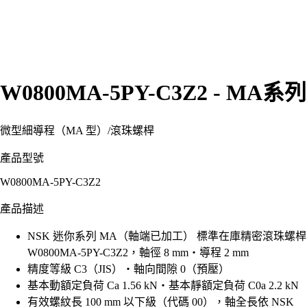
W0800MA-5PY-C3Z2 - MA系列
微型細導程（MA 型）
/
滾珠螺桿
產品型號
W0800MA-5PY-C3Z2
產品描述
NSK 迷你系列 MA（軸端已加工） 標準在庫精密滾珠螺桿
W0800MA-5PY-C3Z2，軸徑 8 mm・導程 2 mm
精度等級 C3（JIS）・軸向間隙 0（預壓）
基本動額定負荷 Ca 1.56 kN・基本靜額定負荷 C0a 2.2 kN
有效螺紋長 100 mm 以下級（代碼 00），軸全長依 NSK