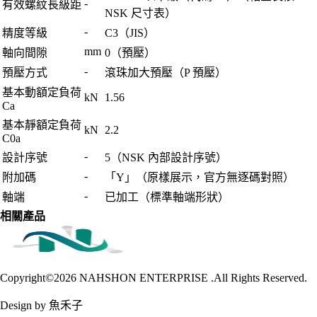
-
有效螺紋長級距
NSK 尺寸表）
-
精度等級
C3（JIS）
mm
軸向間隙
0（預壓）
-
預壓方式
滾珠加大預壓（P 預壓）
基本動額定負荷
kN
1.56
Ca
基本靜額定負荷
kN
2.2
C0a
-
設計序號
5（NSK 內部設計序號）
-
附加碼
「Y」（原樣展示，官方無逐碼對照）
-
軸端
已加工（標準軸端形狀）
相關產品
Copyright©2026
NAHSHON ENTERPRISE .All Rights Reserved.
Design by 魚禾子