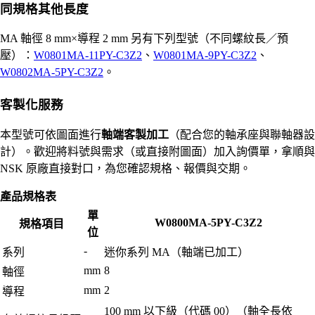
同規格其他長度
MA 軸徑 8 mm×導程 2 mm 另有下列型號（不同螺紋長／預
壓）：
W0801MA-11PY-C3Z2
、
W0801MA-9PY-C3Z2
、
W0802MA-5PY-C3Z2
。
客製化服務
本型號可依圖面進行
軸端客製加工
（配合您的軸承座與聯軸器設
計）。歡迎將料號與需求（或直接附圖面）加入詢價單，拿順與
NSK 原廠直接對口，為您確認規格、報價與交期。
產品規格表
單
W0800MA-5PY-C3Z2
規格項目
位
-
系列
迷你系列 MA（軸端已加工）
mm
8
軸徑
mm
2
導程
100 mm 以下級（代碼 00）（軸全長依