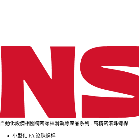
d
i
n
g
.
.
.
自動化設備相關精密螺桿滑軌等產品系列 - 高精密滾珠螺桿
小型化 FA 滾珠螺桿