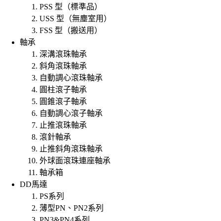
PSS 型（標準品）
USS 型（無塵室用）
FSS 型（搬送用）
軸承
深溝滾珠軸承
斜角滾珠軸承
自動調心滾珠軸承
圓柱滾子軸承
圓錐滾子軸承
自動調心滾子軸承
止推滾珠軸承
滾針軸承
止推斜角滾珠軸承
外球面滾珠連座軸承
軸承箱
DD馬達
PS系列
薄型PN、PN2系列
PN3&PN4系列