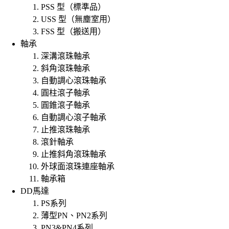
PSS 型（標準品）
USS 型（無塵室用）
FSS 型（搬送用）
軸承
深溝滾珠軸承
斜角滾珠軸承
自動調心滾珠軸承
圓柱滾子軸承
圓錐滾子軸承
自動調心滾子軸承
止推滾珠軸承
滾針軸承
止推斜角滾珠軸承
外球面滾珠連座軸承
軸承箱
DD馬達
PS系列
薄型PN、PN2系列
PN3&PN4系列