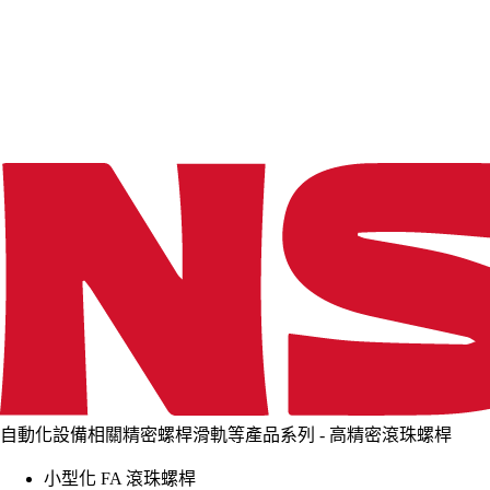
d
i
n
g
.
.
.
自動化設備相關精密螺桿滑軌等產品系列 - 高精密滾珠螺桿
小型化 FA 滾珠螺桿