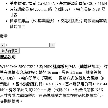
基本動額定負荷 Ca 4.15 kN・基本靜額定負荷 C0a 8.44 kN
有效螺紋長 約 200 mm 級（代碼 02），軸全長依 NSK 尺
寸表
標準在庫品（W 基準編號），交期相對短；可依圖面客製
軸端加工
數量
-
+
加入詢價單
產品說明
W1602MA-5PY-C3Z2.5 為 NSK
迷你系列 MA（軸端已加工）
標
準在庫精密滾珠螺桿：軸徑 16 mm、導程 2.5 mm、精度等級
C3（JIS）、軸向間隙 0（預壓）、預壓方式 滾珠加大預壓（P
預壓），基本動額定負荷 Ca 4.15 kN、基本靜額定負荷 C0a 8.44
kN。有效螺紋長 約 200 mm 級（代碼 02），軸全長請依 NSK
尺寸表或洽拿順確認。W 基準編號之標準在庫品規格標準化、
交期相對短。