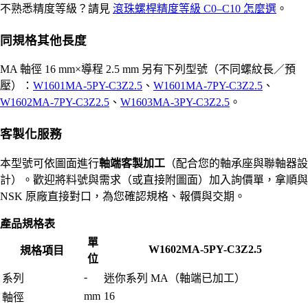
不熟悉精度等級？請見
滾珠螺桿精度等級 C0–C10 怎麼選
。
同規格其他長度
MA 軸徑 16 mm×導程 2.5 mm 另有下列型號（不同螺紋長／預
壓）：
W1601MA-5PY-C3Z2.5
、
W1601MA-7PY-C3Z2.5
、
W1602MA-7PY-C3Z2.5
、
W1603MA-3PY-C3Z2.5
。
客製化服務
本型號可依圖面進行
軸端客製加工
（配合您的軸承座與聯軸器設
計）。歡迎將料號與需求（或直接附圖面）加入詢價單，拿順與
NSK 原廠直接對口，為您確認規格、報價與交期。
產品規格表
單
W1602MA-5PY-C3Z2.5
規格項目
位
-
系列
迷你系列 MA（軸端已加工）
mm
16
軸徑