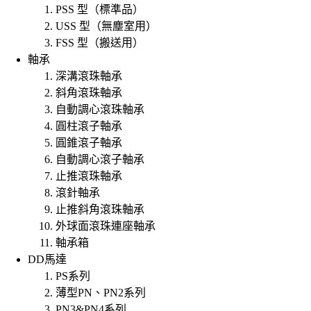
PSS 型（標準品）
USS 型（無塵室用）
FSS 型（搬送用）
軸承
深溝滾珠軸承
斜角滾珠軸承
自動調心滾珠軸承
圓柱滾子軸承
圓錐滾子軸承
自動調心滾子軸承
止推滾珠軸承
滾針軸承
止推斜角滾珠軸承
外球面滾珠連座軸承
軸承箱
DD馬達
PS系列
薄型PN、PN2系列
PN3&PN4系列