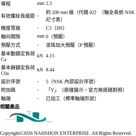
mm
2.5
導程
約 200 mm 級（代碼 02）（軸全長依 NSK
-
有效螺紋長級距
尺寸表）
-
精度等級
C3（JIS）
mm
軸向間隙
0（預壓）
-
預壓方式
滾珠加大預壓（P 預壓）
基本動額定負荷
kN
4.15
Ca
基本靜額定負荷
kN
8.44
C0a
-
設計序號
5（NSK 內部設計序號）
-
附加碼
「Y」（原樣展示，官方無逐碼對照）
-
軸端
已加工（標準軸端形狀）
相關產品
Copyright©2026
NAHSHON ENTERPRISE .All Rights Reserved.