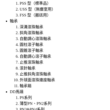
PSS 型（標準品）
USS 型（無塵室用）
FSS 型（搬送用）
軸承
深溝滾珠軸承
斜角滾珠軸承
自動調心滾珠軸承
圓柱滾子軸承
圓錐滾子軸承
自動調心滾子軸承
止推滾珠軸承
滾針軸承
止推斜角滾珠軸承
外球面滾珠連座軸承
軸承箱
DD馬達
PS系列
薄型PN、PN2系列
PN3&PN4系列