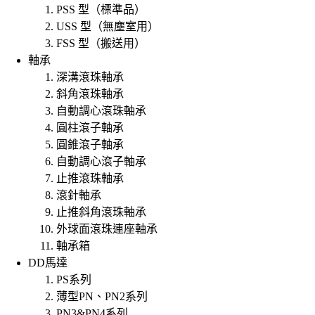
PSS 型（標準品）
USS 型（無塵室用）
FSS 型（搬送用）
軸承
深溝滾珠軸承
斜角滾珠軸承
自動調心滾珠軸承
圓柱滾子軸承
圓錐滾子軸承
自動調心滾子軸承
止推滾珠軸承
滾針軸承
止推斜角滾珠軸承
外球面滾珠連座軸承
軸承箱
DD馬達
PS系列
薄型PN、PN2系列
PN3&PN4系列