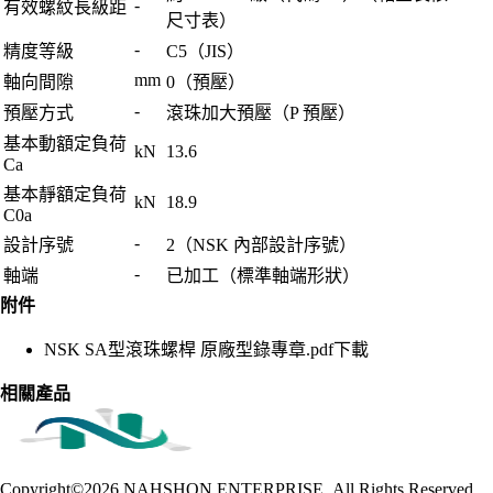
-
有效螺紋長級距
尺寸表）
-
精度等級
C5（JIS）
mm
軸向間隙
0（預壓）
-
預壓方式
滾珠加大預壓（P 預壓）
基本動額定負荷
kN
13.6
Ca
基本靜額定負荷
kN
18.9
C0a
-
設計序號
2（NSK 內部設計序號）
-
軸端
已加工（標準軸端形狀）
附件
NSK SA型滾珠螺桿 原廠型錄專章.pdf
下載
相關產品
Copyright©2026
NAHSHON ENTERPRISE .All Rights Reserved.