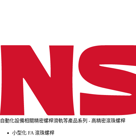
d
i
n
g
.
.
.
自動化設備相關精密螺桿滑軌等產品系列 - 高精密滾珠螺桿
小型化 FA 滾珠螺桿