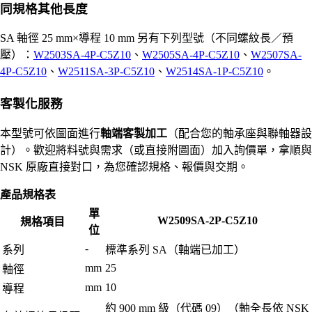
同規格其他長度
SA 軸徑 25 mm×導程 10 mm 另有下列型號（不同螺紋長／預
壓）：
W2503SA-4P-C5Z10
、
W2505SA-4P-C5Z10
、
W2507SA-
4P-C5Z10
、
W2511SA-3P-C5Z10
、
W2514SA-1P-C5Z10
。
客製化服務
本型號可依圖面進行
軸端客製加工
（配合您的軸承座與聯軸器設
計）。歡迎將料號與需求（或直接附圖面）加入詢價單，拿順與
NSK 原廠直接對口，為您確認規格、報價與交期。
產品規格表
單
W2509SA-2P-C5Z10
規格項目
位
-
系列
標準系列 SA（軸端已加工）
mm
25
軸徑
mm
10
導程
約 900 mm 級（代碼 09）（軸全長依 NSK