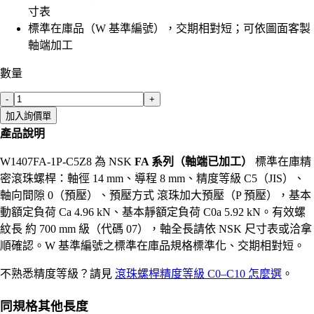
寸表
標準在庫品（W 基準編號），交期相對短；可依圖面客製
軸端加工
數量
-
+
加入詢價單
產品說明
W1407FA-1P-C5Z8 為 NSK
FA 系列（軸端已加工）
標準在庫精
密滾珠螺桿：軸徑 14 mm、導程 8 mm、精度等級 C5（JIS）、
軸向間隙 0（預壓）、預壓方式 滾珠加大預壓（P 預壓），基本
動額定負荷 Ca 4.96 kN、基本靜額定負荷 C0a 5.92 kN。有效螺
紋長 約 700 mm 級（代碼 07），軸全長請依 NSK 尺寸表或洽拿
順確認。W 基準編號之標準在庫品規格標準化、交期相對短。
不熟悉精度等級？請見
滾珠螺桿精度等級 C0–C10 怎麼選
。
同規格其他長度