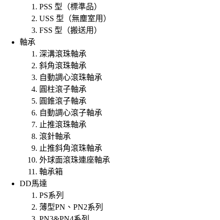
PSS 型（標準品）
USS 型（無塵室用）
FSS 型（搬送用）
軸承
深溝滾珠軸承
斜角滾珠軸承
自動調心滾珠軸承
圓柱滾子軸承
圓錐滾子軸承
自動調心滾子軸承
止推滾珠軸承
滾針軸承
止推斜角滾珠軸承
外球面滾珠連座軸承
軸承箱
DD馬達
PS系列
薄型PN、PN2系列
PN3&PN4系列