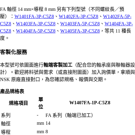
FA 軸徑 14 mm×導程 8 mm 另有下列型號（不同螺紋長／預
壓）：
W1401FA-3P-C5Z8
、
W1402FA-3P-C5Z8
、
W1402FA-5P-
C5Z8
、
W1403FA-3P-C5Z8
、
W1403FA-5P-C5Z8
、
W1404FA-3P-
C5Z8
、
W1404FA-5P-C5Z8
、
W1405FA-3P-C5Z8
，等共 11 種長
度。
客製化服務
本型號可依圖面進行
軸端客製加工
（配合您的軸承座與聯軸器設
計）。歡迎將料號與需求（或直接附圖面）加入詢價單，拿順與
NSK 原廠直接對口，為您確認規格、報價與交期。
產品規格表
單
W1407FA-1P-C5Z8
規格項目
位
-
系列
FA 系列（軸端已加工）
mm
14
軸徑
mm
8
導程