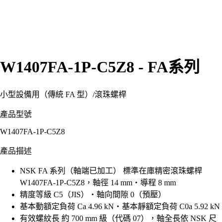
W1407FA-1P-C5Z8 - FA系列
小型設備用（傳統 FA 型）
/
滾珠螺桿
產品型號
W1407FA-1P-C5Z8
產品描述
NSK FA 系列（軸端已加工） 標準在庫精密滾珠螺桿
W1407FA-1P-C5Z8，軸徑 14 mm・導程 8 mm
精度等級 C5（JIS）・軸向間隙 0（預壓）
基本動額定負荷 Ca 4.96 kN・基本靜額定負荷 C0a 5.92 kN
有效螺紋長 約 700 mm 級（代碼 07），軸全長依 NSK 尺