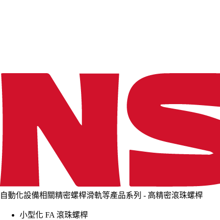
d
i
n
g
.
.
.
自動化設備相關精密螺桿滑軌等產品系列 - 高精密滾珠螺桿
小型化 FA 滾珠螺桿