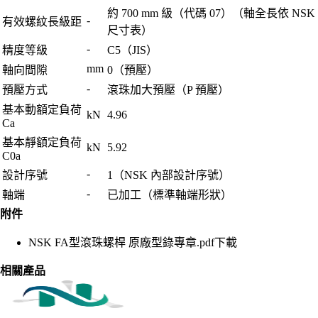
約 700 mm 級（代碼 07）（軸全長依 NSK
-
有效螺紋長級距
尺寸表）
-
精度等級
C5（JIS）
mm
軸向間隙
0（預壓）
-
預壓方式
滾珠加大預壓（P 預壓）
基本動額定負荷
kN
4.96
Ca
基本靜額定負荷
kN
5.92
C0a
-
設計序號
1（NSK 內部設計序號）
-
軸端
已加工（標準軸端形狀）
附件
NSK FA型滾珠螺桿 原廠型錄專章.pdf
下載
相關產品