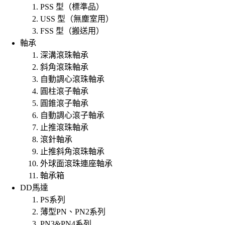
PSS 型（標準品）
USS 型（無塵室用）
FSS 型（搬送用）
軸承
深溝滾珠軸承
斜角滾珠軸承
自動調心滾珠軸承
圓柱滾子軸承
圓錐滾子軸承
自動調心滾子軸承
止推滾珠軸承
滾針軸承
止推斜角滾珠軸承
外球面滾珠連座軸承
軸承箱
DD馬達
PS系列
薄型PN、PN2系列
PN3&PN4系列