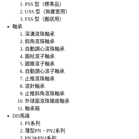
PSS 型（標準品）
USS 型（無塵室用）
FSS 型（搬送用）
軸承
深溝滾珠軸承
斜角滾珠軸承
自動調心滾珠軸承
圓柱滾子軸承
圓錐滾子軸承
自動調心滾子軸承
止推滾珠軸承
滾針軸承
止推斜角滾珠軸承
外球面滾珠連座軸承
軸承箱
DD馬達
PS系列
薄型PN、PN2系列
PN3&PN4系列