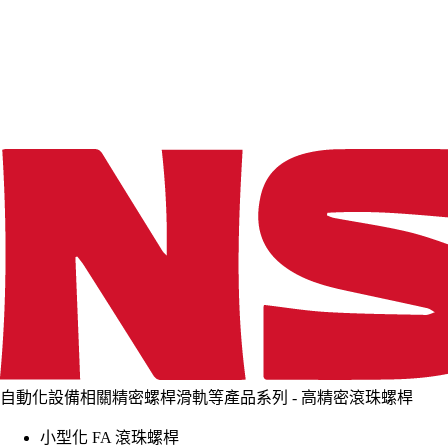
d
i
n
g
.
.
.
自動化設備相關精密螺桿滑軌等產品系列 - 高精密滾珠螺桿
小型化 FA 滾珠螺桿