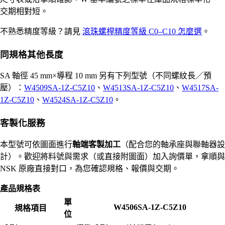
交期相對短。
不熟悉精度等級？請見
滾珠螺桿精度等級 C0–C10 怎麼選
。
同規格其他長度
SA 軸徑 45 mm×導程 10 mm 另有下列型號（不同螺紋長／預
壓）：
W4509SA-1Z-C5Z10
、
W4513SA-1Z-C5Z10
、
W4517SA-
1Z-C5Z10
、
W4524SA-1Z-C5Z10
。
客製化服務
本型號可依圖面進行
軸端客製加工
（配合您的軸承座與聯軸器設
計）。歡迎將料號與需求（或直接附圖面）加入詢價單，拿順與
NSK 原廠直接對口，為您確認規格、報價與交期。
產品規格表
單
W4506SA-1Z-C5Z10
規格項目
位