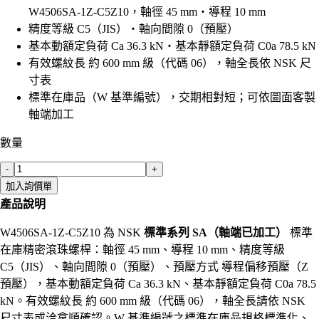
W4506SA-1Z-C5Z10，軸徑 45 mm・導程 10 mm
精度等級 C5（JIS）・軸向間隙 0（預壓）
基本動額定負荷 Ca 36.3 kN・基本靜額定負荷 C0a 78.5 kN
有效螺紋長 約 600 mm 級（代碼 06），軸全長依 NSK 尺
寸表
標準在庫品（W 基準編號），交期相對短；可依圖面客製
軸端加工
數量
-
+
加入詢價單
產品說明
W4506SA-1Z-C5Z10 為 NSK
標準系列 SA（軸端已加工）
標準
在庫精密滾珠螺桿：軸徑 45 mm、導程 10 mm、精度等級
C5（JIS）、軸向間隙 0（預壓）、預壓方式 導程偏移預壓（Z
預壓），基本動額定負荷 Ca 36.3 kN、基本靜額定負荷 C0a 78.5
kN。有效螺紋長 約 600 mm 級（代碼 06），軸全長請依 NSK
尺寸表或洽拿順確認。W 基準編號之標準在庫品規格標準化、