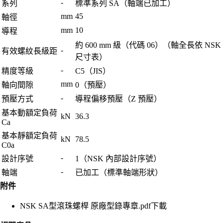
-
系列
標準系列 SA（軸端已加工）
mm
45
軸徑
mm
10
導程
約 600 mm 級（代碼 06）（軸全長依 NSK
-
有效螺紋長級距
尺寸表）
-
精度等級
C5（JIS）
mm
軸向間隙
0（預壓）
-
預壓方式
導程偏移預壓（Z 預壓）
基本動額定負荷
kN
36.3
Ca
基本靜額定負荷
kN
78.5
C0a
-
設計序號
1（NSK 內部設計序號）
-
軸端
已加工（標準軸端形狀）
附件
NSK SA型滾珠螺桿 原廠型錄專章.pdf
下載