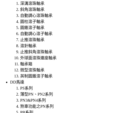
深溝滾珠軸承
斜角滾珠軸承
自動調心滾珠軸承
圓柱滾子軸承
圓錐滾子軸承
自動調心滾子軸承
止推滾珠軸承
滾針軸承
止推斜角滾珠軸承
外球面滾珠連座軸承
軸承箱
微型滾珠軸承
英制圓錐滾子軸承
DD馬達
PS系列
薄型PN、PN2系列
PN3&PN4系列
煞車功能之PN系列
PB系列